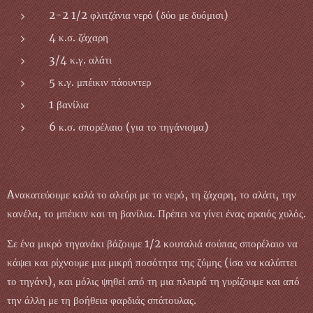
2-2 1/2 φλιτζάνια νερό (δύο με δυόμισι)
4 κ.σ. ζάχαρη
3/4 κ.γ. αλάτι
5 κ.γ. μπέικιν πάουντερ
1 βανίλια
6 κ.σ. σπορέλαιο (για το τηγάνισμα)
Aνακατεύουμε καλά το αλεύρι με το νερό, τη ζάχαρη, το αλάτι, την
κανέλα, το μπέικιν και τη βανίλια. Πρέπει να γίνει ένας αραιός χυλός.
Σε ένα μικρό τηγανάκι βάζουμε 1/2 κουταλιά σούπας σπορέλαιο να
κάψει και ρίχνουμε μια μικρή ποσότητα της ζύμης (ίσα να καλύπτει
το τηγάνι), και μόλις ψηθεί από τη μια πλευρά τη γυρίζουμε και από
την άλλη με τη βοήθεια φαρδιάς σπάτουλας.