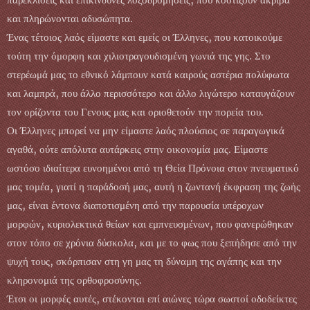
και πληρώνονται αδυσώπητα.
Ένας τέτοιος λαός είμαστε και εμείς οι Έλληνες, που κατοικούμε
τούτη την όμορφη και χιλιοτραγουδισμένη γωνιά της γης. Στο
στερέωμά μας το εθνικό λάμπουν κατά καιρούς αστέρια πολύφωτα
και λαμπρά, που άλλο περισσότερο και άλλο λιγώτερο καταυγάζουν
τον ορίζοντα του Γενους μας και οριοθετούν την πορεία του.
Οι Έλληνες μπορεί να μην είμαστε λαός πλούσιος σε παραγωγικά
αγαθά, ούτε απόλυτα αυτάρκεις στην οικονομία μας. Είμαστε
ωστόσο ιδιαίτερα ευνοημένοι από τη Θεία Πρόνοια στον πνευματικό
μας τομέα, γιατί η παράδοσή μας, αυτή η ζωντανή έκφραση της ζωής
μας, είναι έντονα διαποτισμένη από την παρουσία υπέροχων
μορφών, κυριολεκτικά θείων και εμπνευσμένων, που φανερώθηκαν
στον τόπο σε χρόνια δύσκολα, και με το φως που ξεπήδησε από την
ψυχή τους, σκόρπισαν στη γη μας τη δύναμη της αγάπης και την
κληρονομιά της ορθοφροσύνης.
Έτσι οι μορφές αυτές, στέκονται επί αιώνες τώρα σωστοί οδοδείκτες