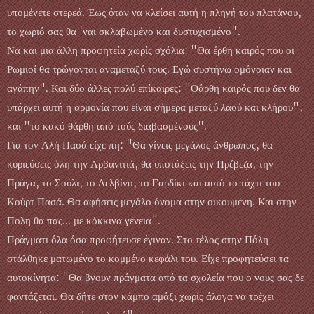
υπομένετε στερεά. Έως όταν να κλείσει αυτή η πληγή του πλατάνου,
το χωριό σας θα 'ναι σκλαβωμένο και δυστυχισμένο".
Να και μια άλλη προφητεία χωρίς σχόλια: "Θα έρθη καιρός που οι
Ρωμιοί θα τρώγονται αναμεταξύ τους. Εγώ συστήνω ομόνοιαν και
αγάπην". Και δύο άλλες πολύ επίκαιρες: "Θάρθη καιρός που δεν θα
υπάρχει αυτή η αρμονία που είναι σήμερα μεταξύ λαού και κλήρου",
και "το κακό θάρθη από τούς διαβασμένους".
Για τον Αλή Πασά είχε πη: "Θα γίνεις μεγάλος άνθρωπος, θα
κυριεύσεις όλη την Αρβανιτιά, θα υποτάξεις την Πρέβεζα, την
Πράγα, το Σούλι, το Δελβίνο, το Γαρδίκι και αυτό το τάχτι του
Κούρτ Πασά. Θα αφήσεις μεγάλο όνομα στην οικουμένη. Και στην
Πολη θα πας... με κόκκινα γένεια".
Πράγματι όλα όσα προφήτευσε έγιναν. Στο τέλος στην Πόλη
στάλθηκε ματωμένο το κομμένο κεφάλι του. Είχε προφητεύσει τα
αυτοκίνητα: "Θα βγουν πράγματα από τα σχολεία που ο νους σας δε
φαντάζεται. Θα δήτε στον κάμπο αμάξι χωρίς άλογα να τρέχει