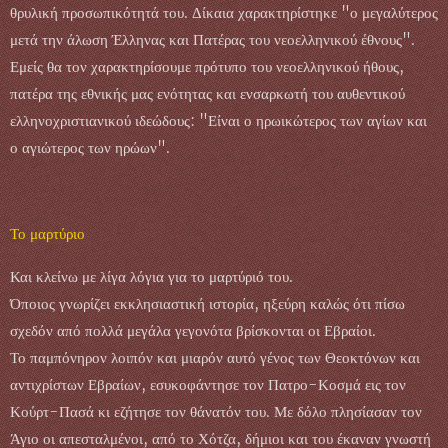
θρυλική προσωπικότητά του. Δίκαια χαρακτηρίστηκε "ο μεγαλύτερος
μετά την άλωση Έλληνας και Πατέρας του νεοελληνικού έθνους".
Εμείς θα τον χαρακτηρίσουμε πρότυπο του νεοελληνικού ήθους,
πατέρα της εθνικής μας ενότητας και ενσαρκωτή του αυθεντικού
ελληνοχριστιανικού ιδεώδους: "Είναι ο ηρωικώτερος των αγίων και
ο αγιώτερος των ηρώων".
Το μαρτύριο
Και κλείνω με λίγα λόγια για το μαρτύριό του.
Όποιος γνωρίζει εκκλησιαστική ιστορία, ηξεύρη καλώς ότι πίσω
σχεδόν από πολλά μεγάλα γεγονότα βρίσκονται οι Εβραίοι.
Το παμπόνηρον λοιπόν και μιαρόν αυτό γένος των Θεοκτόνων και
αντιχρίστων Εβραίων, εσυκοφάντησε τον Πατρο-Κοσμά εις τον
Κούρτ-Πασά κι εζήτησε τον θάνατόν του. Με δόλο πλησίασαν τον
Άγιο οι απεσταλμένοι, από το Χότζα, δήμιοι και του έκαναν γνωστή