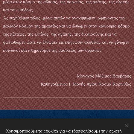
μέσα στον κόσμο της αδικίας, της πορνείας, της απάτης, της κλοπής
και του ψεύδους.
Ας ευχηθώμεν τέλος, μέσω αυτών να ανανήψωμεν, αφήνοντας τον
παλαιόν κόσμον της αμαρτίας και να έλθωμεν στον καινούριο κόσμο
της πίστεως, της ελπίδος, της αγάπης, της δικαιοσύνης και να
φωτισθώμεν ώστε να έλθωμεν εις επίγνωσιν αληθείας και να γίνωμεν
κοινωνοί και κληρονόμοι της βασιλείας των ουρανών.
Μοναχός Μάξιμος Βαρβαρής
Καθηγούμενος Ι. Μονής Αγίου Κοσμά Κορινθίας
Χρησιμοποιούμε τα cookies για να εξασφαλίσουμε την σωστή
© 2024 Griechisch-Orthodoxe Gemeinde von Baden-