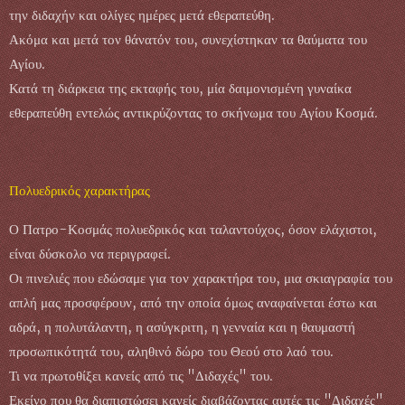
την διδαχήν και ολίγες ημέρες μετά εθεραπεύθη.
Ακόμα και μετά τον θάνατόν του, συνεχίστηκαν τα θαύματα του
Αγίου.
Κατά τη διάρκεια της εκταφής του, μία δαιμονισμένη γυναίκα
εθεραπεύθη εντελώς αντικρύζοντας το σκήνωμα του Αγίου Κοσμά.
Πολυεδρικός χαρακτήρας
Ο Πατρο-Κοσμάς πολυεδρικός και ταλαντούχος, όσον ελάχιστοι,
είναι δύσκολο να περιγραφεί.
Οι πινελιές που εδώσαμε για τον χαρακτήρα του, μια σκιαγραφία του
απλή μας προσφέρουν, από την οποία όμως αναφαίνεται έστω και
αδρά, η πολυτάλαντη, η ασύγκριτη, η γενναία και η θαυμαστή
προσωπικότητά του, αληθινό δώρο του Θεού στο λαό του.
Τι να πρωτοθίξει κανείς από τις "Διδαχές" του.
Εκείνο που θα διαπιστώσει κανείς διαβάζοντας αυτές τις "Διδαχές"