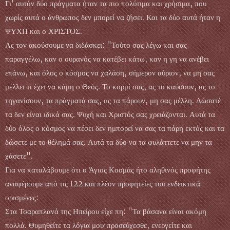
Γι' αυτόν δύο πράγματα ήταν τα πιο πολύτιμα και χρήσιμα, που
χωρίς αυτά ο άνθρωπος δεν μπορεί να ζήσει. Και τα δύο αυτά ήταν η
ΨΥΧΗ και ο ΧΡΙΣΤΟΣ.
Ας τον ακούσουμε να διδάσκει: "Τούτο σας λέγω και σας
παραγγέλω, καν ο ουρανός να κατέβει κάτω, καν η γη να ανέβει
επάνω, και όλος ο κόσμος να χαλάση, σήμερον αύριον, να μη σας
μέλλει τι έχει να κάμη ο Θεός. Το κορμί σας, ας το καύσουν, ας το
τηγανίσουν, τα πράγματά σας, ας τα πάρουν, μη σας μέλλη. Δώσατέ
τα δεν είναι ιδικά σας. Ψυχή και Χριστός σας χρειάζονται. Αυτά τα
δύο όλος ο κόσμος να πέσει δεν ημπορεί να σας τα πάρη εκτός και τα
δώσετε με το θέλημά σας. Αυτά τα δύο να τα φυλάττετε να μην τα
χάσετε".
Για να καταλάβουμε ότι ο Άγιος Κοσμάς ήτο αληθινός προφήτης
αναφέρουμε από τις 122 και πλέον προφητείες του ενδεικτικά
ορισμένες:
Στα Τσαραπλανά της Ηπείρου είχε πη: "Τα βάσανα είναι ακόμη
πολλά. Θυμηθείτε τα λόγια μου· προσεύχεσθε, ενεργείτε και