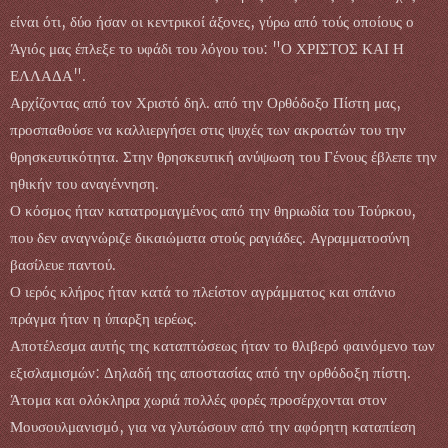
είναι ότι, δύο ήσαν οι κεντρικοί άξονες, γύρω από τούς οποίους ο
Άγιός μας έπλεξε το υφάδι του λόγου του: "Ο ΧΡΙΣΤΟΣ ΚΑΙ Η
ΕΛΛΑΔΑ".
Αρχίζοντας από τον Χριστό δηλ. από την Ορθόδοξο Πίστη μας,
προσπαθούσε να καλλιεργήσει στις ψυχές των ακροατών του την
θρησκευτικότητα. Στην θρησκευτική ανύψωση του Γένους έβλεπε την
ηθικήν του αναγέννηση.
Ο κόσμος ήταν κατατρομαγμένος από την θηριωδία του Τούρκου,
που δεν αναγνώριζε δικαιώματα στούς ραγιάδες. Αγραμματοσύνη
βασίλευε παντού.
Ο ιερός κλήρος ήταν κατά το πλείστον αγράμματος και σπάνιο
πράγμα ήταν η ύπαρξη ιερέως.
Αποτέλεσμα αυτής της καταπτώσεως ήταν το θλιβερό φαινόμενο των
εξισλαμισμών: Δηλαδή της αποστασίας από την ορθόδοξη πίστη.
Άτομα και ολόκληρα χωριά πολλές φορές προσέρχονται στον
Μουσουλμανισμό, για να γλυτώσουν από την αφόρητη καταπίεση