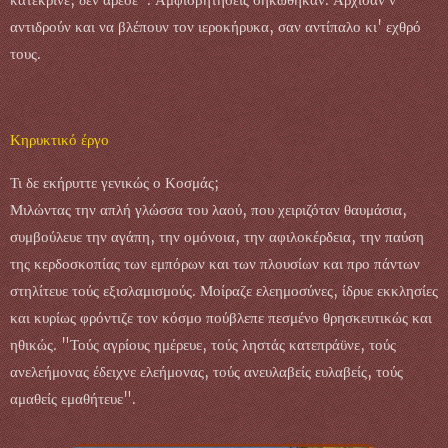
αντιδρούν και να βλέπουν τον ιεροκήρυκα, σαν αντίπαλο κι' εχθρό
τους.
Κηρυκτικό έργο
Τι δε εκήρυττε γενικώς ο Κοσμάς;
Μιλώντας την απλή γλώσσα του λαού, που χειριζόταν θαυμάσια,
συμβούλευε την αγάπη, την ομόνοια, την αφιλοκέρδεια, την παύση
της κερδοσκοπίας των εμπόρων και των πλουσίων και προ πάντων
στηλίτευε τούς εξισλαμισμούς. Μοίραζε ελεημοσύνες, ίδρυε εκκλησίες
και κυρίως φρόντιζε τον κόσμο πούβλεπε πεσμένο θρησκευτικώς και
ηθικώς. "Τούς αγρίους ημέρευε, τούς ληστάς κατεπράϋνε, τούς
ανελεήμονας έδειχνε ελεήμονας, τούς ανευλαβείς ευλαβείς, τούς
αμαθείς εμαθήτευε".