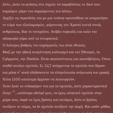
άλλο, ώστε να φτάσεις στο σημείο να παραβλέπεις το δικό σου
συμφέρον χάριν του συμφέροντος του άλλου.
Αρχίζει τις περιοδείες του με μια τιτάνια προσπάθεια να αναχαιτήσει
το κύμα των εξισλαμισμών, φέρνοντας τον Χριστό κοντά στούς
ανθρώπους. Και το πετυχαίνει. Ανάβει πυρκαϊές και καίει την
αδιαφορία γύρω από τα πνευματικά.
Ο δεύτερος βαθμός του κηρύγματός του είναι εθνικός.
Μαζί με την ηθική αναγέννηση καλλιεργεί και τον Εθνισμό, τα
Γράμματα, την Παιδεία. Είναι ακαταπόνητος και ακατάβλητος. Όπου
σταθεί ανοίγει σχολεία. Σε 247 ανέρχονται τα σχολεία που ίδρυσε
και μέσα σ' αυτά εδιδάσκοντο τα ελληνόπουλα ανάγνωση και γραφή.
Άλλα 1100 κατώτερα άρχισαν να λειτουργούν.
Τοσο ήταν το ενδιαφέρον του για τα σχολεία, ώστε χαρακτηριστικά
έλεγε: "...καλύτερα αδελφέ μου, να έχεις ελληνικό σχολείο στην
χώρα σου, παρά να έχεις βρύσες και ποτάμια, διότι οι βρύσες
ποτίζουν το σώμα, τα δε σχολεία ποτίζουν την ψυχή. Και ωσάν μάθεις