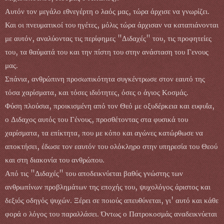
Αυτόν τον μεγάλο εθνεγέρτη ο λαός μας, τώρα άρχισε να γνωρίζει.
Και οι πνευματικοί του ηγέτες, μόλις τώρα άρχισαν να καταπιάνονται
με αυτόν, αναλύοντας τις περίφημες "Διδαχές" του, τις προφητείες
του, τα θαύματά του και την πίστη του στην ανάσταση του Γενους
μας.
Σπάνια, ανθρώπινη προσωπικότητα συγκέντρωσε στον εαυτό της
τόσα χαρίσματα, και τόσες ιδιότητες, όσες ο άγιος Κοσμάς.
Φύση πλούσια, προικισμένη από τον Θεό με οξυδέρκεια και ευφυΐα,
ο Διδαχος αυτός του Γένους, προσθέτοντας στα φυσικά του
χαρίσματα, τα επίκτητα, που με κόπο και αγώνες κατώρθωσε να
αποκτήσει, έδωσε τον εαυτόν του ολόκληρο στην υπηρεσία του Θεού
και στη διακονία του ανθρώπου.
Από τις "Διδαχές" του αποδεικνύεται βαθύς γνώστης των
ανθρωπίνων προβλημάτων της εποχής του, ψυχολόγος άριστος και
δεξιός οδηγός ψυχών. Ξέρει σε ποιούς απευθύνεται, γι' αυτό και κάθε
φορά ο λόγος του παραλλάσει. Όντως ο Πατροκοσμάς αναδεικνύεται