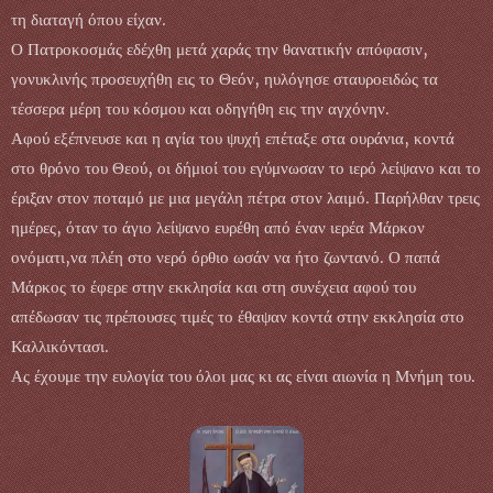
τη διαταγή όπου είχαν.
Ο Πατροκοσμάς εδέχθη μετά χαράς την θανατικήν απόφασιν,
γονυκλινής προσευχήθη εις το Θεόν, ηυλόγησε σταυροειδώς τα
τέσσερα μέρη του κόσμου και οδηγήθη εις την αγχόνην.
Αφού εξέπνευσε και η αγία του ψυχή επέταξε στα ουράνια, κοντά
στο θρόνο του Θεού, οι δήμιοί του εγύμνωσαν το ιερό λείψανο και το
έριξαν στον ποταμό με μια μεγάλη πέτρα στον λαιμό. Παρήλθαν τρεις
ημέρες, όταν το άγιο λείψανο ευρέθη από έναν ιερέα Μάρκον
ονόματι,να πλέη στο νερό όρθιο ωσάν να ήτο ζωντανό. Ο παπά
Μάρκος το έφερε στην εκκλησία και στη συνέχεια αφού του
απέδωσαν τις πρέπουσες τιμές το έθαψαν κοντά στην εκκλησία στο
Καλλικόντασι.
Ας έχουμε την ευλογία του όλοι μας κι ας είναι αιωνία η Μνήμη του.