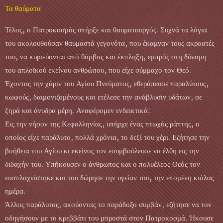
Τα θαύματα
Τέλος, ο Πατροκοσμάς υπήρξε και θαυματουργός. Συχνά τα λόγια
του ακολουθούσαν θαυμαστά γεγονότα, που έκαμναν τους ακροατές
του, να κυριεύονται από θάμβος και έκπληξη, εμπρός στη δύναμη
του απλοϊκού εκείνου ανθρώπου, που είχε σύμμαχο τον Θεό.
Έχοντας την χάριν του Αγίου Πνεύματος, εθεράπευσε παραλύτους,
κωφούς, δαιμονιζομένους και ετέλεσε την ανάβλυσιν υδάτων, σε
ξηρά και άνυδρα μέρη. Αναφέρομεν ενδεικτικά:
Εις την νήσον της Κεφαλληνίας, υπήρχε ένας πτωχός ράπτης, ο
οποίος είχε παράλυτο, πολλά χρόνια, το δεξί του χέρι. Εζήτησε την
βοήθεια του Αγίου κι εκείνος τον εσυμβούλευσε να έλθη εις την
διδαχήν του. Υπήκουσεν ο άνθρωπος και ο πολυέλεος Θεός τον
ευσπλαχνίστηκε και του δώρησε την υγείαν του, την επομένη κιόλας
ημέρα.
Άλλος παράλυτος, ακούοντας το παράδοξο συμβάν, εζήτησε να τον
οδηγήσουν με το κρεββάτι του μπροστά στον Πατροκοσμά. Ήκουσε