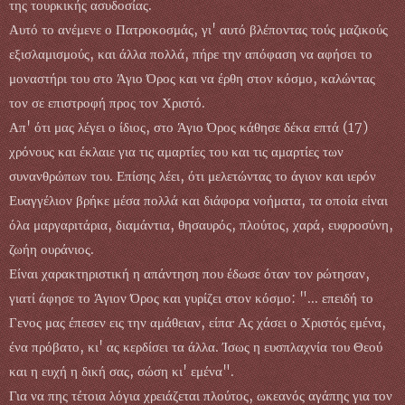
της τουρκικής ασυδοσίας.
Αυτό το ανέμενε ο Πατροκοσμάς, γι' αυτό βλέποντας τούς μαζικούς
εξισλαμισμούς, και άλλα πολλά, πήρε την απόφαση να αφήσει το
μοναστήρι του στο Άγιο Όρος και να έρθη στον κόσμο, καλώντας
τον σε επιστροφή προς τον Χριστό.
Απ' ότι μας λέγει ο ίδιος, στο Άγιο Όρος κάθησε δέκα επτά (17)
χρόνους και έκλαιε για τις αμαρτίες του και τις αμαρτίες των
συνανθρώπων του. Επίσης λέει, ότι μελετώντας το άγιον και ιερόν
Ευαγγέλιον βρήκε μέσα πολλά και διάφορα νοήματα, τα οποία είναι
όλα μαργαριτάρια, διαμάντια, θησαυρός, πλούτος, χαρά, ευφροσύνη,
ζωήη ουράνιος.
Είναι χαρακτηριστική η απάντηση που έδωσε όταν τον ρώτησαν,
γιατί άφησε το Άγιον Όρος και γυρίζει στον κόσμο: "... επειδή το
Γενος μας έπεσεν εις την αμάθειαν, είπα· Ας χάσει ο Χριστός εμένα,
ένα πρόβατο, κι' ας κερδίσει τα άλλα. Ίσως η ευσπλαχνία του Θεού
και η ευχή η δική σας, σώση κι' εμένα".
Για να πης τέτοια λόγια χρειάζεται πλούτος, ωκεανός αγάπης για τον