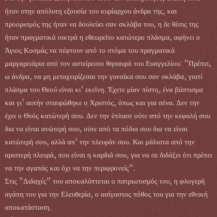
ήταν στην απόλυτη εξουσία του κυρίαρχου άνδρα της, και
προορισμός της ήταν να δουλεύει σαν σκλάβα του, η δε θέσις της
ήταν πραγματικά οικτρά η εθεωρείτο κατώτερο πλάσμα, αφήνει ο
Άγιος Κοσμάς να πέφτουν από το στόμα του πραγματικά
μαργαριτάρια από τον αστείρευτο θησαυρό του Ευαγγελίου: "Πρέπει,
ω άνδρα, να μη μεταχειρίζεσαι την γυναίκα σου σαν σκλάβα, γιατί
πλάσμα του Θεού είναι κι' εκείνη. Έχετε μίαν πίστη, ένα βάπτισμα
και γι' αυτήν σταυρώθηκε ο Χριστός, όπως και για σένα. Δεν την
έχει ο Θεός κατώτερή σου. Δεν την έπλασε ούτε από την κεφαλή σου
δια να είναι ανώτερή σου, ούτε από τα πόδια σου δια να είναι
κατώτερή σου, αλλά απ' την πλευράν σου. Και μάλιστα από την
αριστερή πλευρά, που είναι η καρδιά σου, για να σε διδάξει ότι πρέπει
να την αγαπάς και όχι να την περιφρονείς".
Στις "Διδαχές" του αποκαλύπτεται ο πατριωτισμός του, η φλογερή
αγάπη του για την Ελευθερία, ο ασίγαστος πόθος του για την εθνική
αποκατάσταση.