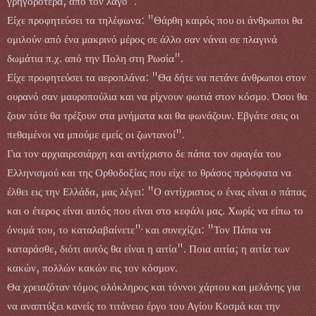
γρηγορότερα, από τον λαγό".
Είχε προφητεύσει τα τηλέφωνα: "Θάρθη καιρός που οι άνθρωποι θα
ομιλούν από ένα μακρινό μέρος σε άλλο σαν νάναι σε πλαγινά
δωμάτια π.χ. από την Πολη στη Ρωσία".
Είχε προφητεύσει τα αεροπλάνα: "Θα δήτε να πετάνε άνθρωποι στον
ουρανό σαν μαυροπούλια και να ρίχνουν φωτιά στον κόσμο. Όσοι θα
ζουν τότε θα τρέξουν στα μνήματα και θα φωνάζουν. Εβγάτε σεις οι
πεθαμένοι να μπούμε εμείς οι ζωντανοί".
Για τον αρχιαιρεσιάρχη και αντίχριστο δε πάπα τον σφαγέα του
Ελληνισμού και της Ορθοδοξίας που είχε το θράσος πρόσφατα να
έλθει εις την Ελλάδα, μας λέγει: "Ο αντίχριστος ο ένας είναι ο πάπας
και ο έτερος είναι αυτός που είναι στο κεφάλι μας. Χωρίς να είπω το
όνομά του, το καταλαβαίνετε"· και συνεχίζει: "Τον Πάπα να
καταράσθε, διότι αυτός θα είναι η αιτία". Ποια αιτία; η αιτία των
κακών, πολλών κακών εις τον κόσμον.
Θα χρειαζόταν τόμος ολόκληρος και τόννοι χάρτου και μελάνης για
να αναπτύξει κανείς το τιτάνειο έργο του Αγίου Κοσμά και την