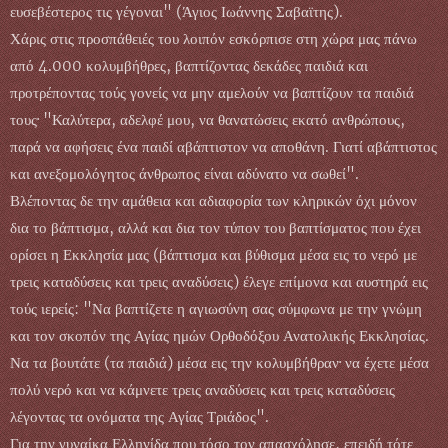
ευσεβέστερος τις γέγοναι" (Άγιος Ιωάννης Σαβαϊτης).
Χάρις στις προσπάθειές του λοιπόν εσκόρπισε στη χώρα μας πάνω
από 4.000 κολυμβήθρες, βαπτίζοντας δεκάδες παιδιά και
προτρέποντας τούς γονείς να μην αμελούν να βαπτίζουν τα παιδιά
τους· "Καλύτερα, αδελφέ μου, να θανατώσεις εκατό ανθρώπους,
παρά να αφήσεις ένα παιδί αβάπτιστον να αποθάνη. Γιατί αβάπτιστος
και ανεξομολόγητος άνθρωπος είναι αδύνατο να σωθεί".
Βλέποντας δε την αμάθεια και αδιαφορία των κληρικών όχι μόνον
δια το βάπτισμα, αλλά και δια τον τύπον του βαπτίσματος που έχει
ορίσει η Εκκλησία μας (βάπτισμα και βύθισμα μέσα εις το νερό με
τρεις καταδύσεις και τρεις αναδύσεις) έλεγε επίμονα και αυστηρά εις
τούς ιερείς: "Να βαπτίζετε η αγιωσύνη σας σύμφωνα με την γνώμη
και τον σκοπόν της Αγίας ημών Ορθοδόξου Ανατολικής Εκκλησίας.
Να τα βουτάτε (τα παιδιά) μέσα εις την κολυμβήθραν· να έχετε μέσα
πολύ νερό και να κάμνετε τρεις αναδύσεις και τρεις καταδύσεις
λέγοντας τα ονόματα της Αγίας Τριάδος".
Για την γυναίκα Ελληνίδα που τόσο τον απασχόλησε, επειδή τότε