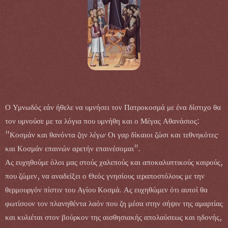
Ο Υμνωδός εάν ήθελε να υμνήσει τον Πατροκοσμά με ένα δίστιχο θα
τον υμνούσε με τα λόγια που υμνήθη και ο Μέγας Αθανάσιος:
"Κοσμάν και θανόντα ζην λέγω· Οι γαρ δίκαιοι ζώσι και τεθνηκότες·
και Κοσμάν επαινών αρετήν επαινέσομαι".
Ας ευχηθούμε όλοι μας στούς χαλεπούς και αποκαλυπτικούς καιρούς,
που ζώμεν, να αναδείξει ο Θεός γνησίους ιεραποστόλους με την
θερμουργόν πίστιν του Αγίου Κοσμά. Ας ευχηθώμεν ότι αυτοί θα
φωτίσουν τον πλανηθέντα λαόν που ζη μέσα στην σήψιν της αμαρτίας
και κυλιέται στον βούρκον της αισθησιακής απολαύσεως και ηδονής,