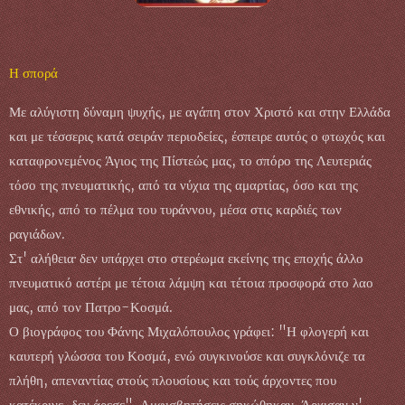
Η σπορά
Με αλύγιστη δύναμη ψυχής, με αγάπη στον Χριστό και στην Ελλάδα
και με τέσσερις κατά σειράν περιοδείες, έσπειρε αυτός ο φτωχός και
καταφρονεμένος Άγιος της Πίστεώς μας, το σπόρο της Λευτεριάς
τόσο της πνευματικής, από τα νύχια της αμαρτίας, όσο και της
εθνικής, από το πέλμα του τυράννου, μέσα στις καρδιές των
ραγιάδων.
Στ' αλήθεια· δεν υπάρχει στο στερέωμα εκείνης της εποχής άλλο
πνευματικό αστέρι με τέτοια λάμψη και τέτοια προσφορά στο λαο
μας, από τον Πατρο-Κοσμά.
Ο βιογράφος του Φάνης Μιχαλόπουλος γράφει: "Η φλογερή και
καυτερή γλώσσα του Κοσμά, ενώ συγκινούσε και συγκλόνιζε τα
πλήθη, απεναντίας στούς πλουσίους και τούς άρχοντες που
κατέκρινε, δεν άρεσε". Αμφισβητήσεις σηκώθηκαν. Άρχισαν ν'