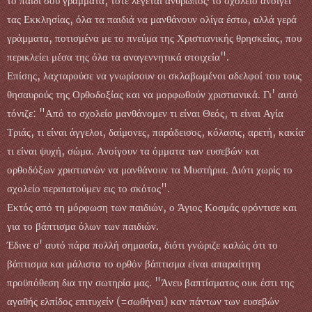
το παιδί σου γράμματα, τότε λέγεται άνθρωπος· το σχολείο ανοίγει
τας Εκκλησίας, όλα τα παιδιά να μανθάνουν ολίγα έστω, αλλά γερά
γράμματα, ποτισμένα με το πνεύμα της Χριστιανικής θρησκείας, που
περικλείει μέσα της όλα τα αναγεννητικά στοιχεία".
Επίσης, λαχταρούσε να γνωρίσουν οι σκλαβωμένοι αδελφοί του τους
θησαυρούς της Ορθοδοξίας και να μορφωθούν χριστιανικά. Γι' αυτό
τόνιζε: "Από το σχολείο μανθάνομεν τι είναι Θεός, τι είναι Αγία
Τριάς, τι είναι άγγελοι, δαίμονες, παράδεισος, κόλασις, αρετή, κακία·
τι είναι ψυχή, σώμα. Ανοίγουν τα όμματα των ευσεβών και
ορθοδόξων χριστιανών να μανθάνουν τα Μυστήρια. Διότι χωρίς το
σχολείο περιπατούμεν εις το σκότος".
Εκτός από τη μόρφωση των παιδιών, ο Άγιος Κοσμάς φρόντισε και
για το βάπτισμα όλων των παιδιών.
Έδινε σ' αυτό πάρα πολλή σημασία, διότι γνώριζε καλώς ότι το
βάπτισμα και μάλιστα το ορθόν βάπτισμα είναι απαραίτητη
προϋπόθεση δια την σωτηρία μας. "Άνευ βαπτίσματος ουκ έστι της
αγαθής ελπίδος επιτυχείν (=σωθήναι) καν πάντων των ευσεβών