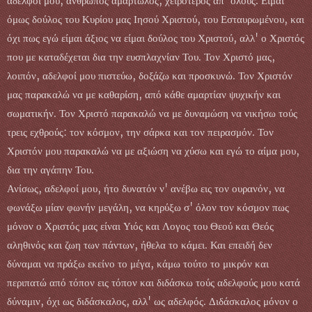
αδελφοί μου, άνθρωπος αμαρτωλός, χειρότερος απ' όλους. Είμαι
όμως δούλος του Κυρίου μας Ιησού Χριστού, του Εσταυρωμένου, και
όχι πως εγώ είμαι άξιος να είμαι δούλος του Χριστού, αλλ' ο Χριστός
που με καταδέχεται δια την ευσπλαχνίαν Του. Τον Χριστό μας,
λοιπόν, αδελφοί μου πιστεύω, δοξάζω και προσκυνώ. Τον Χριστόν
μας παρακαλώ να με καθαρίση, από κάθε αμαρτίαν ψυχικήν και
σωματικήν. Τον Χριστό παρακαλώ να με δυναμώση να νικήσω τούς
τρεις εχθρούς: τον κόσμον, την σάρκα και τον πειρασμόν. Τον
Χριστόν μου παρακαλώ να με αξιώση να χύσω και εγώ το αίμα μου,
δια την αγάπην Του.
Ανίσως, αδελφοί μου, ήτο δυνατόν ν' ανέβω εις τον ουρανόν, να
φωνάξω μίαν φωνήν μεγάλη, να κηρύξω σ' όλον τον κόσμον πως
μόνον ο Χριστός μας είναι Υιός και Λογος του Θεού και Θεός
αληθινός και ζωη των πάντων, ήθελα το κάμει. Και επειδή δεν
δύναμαι να πράξω εκείνο το μέγα, κάμω τούτο το μικρόν και
περιπατώ από τόπον εις τόπον και διδάσκω τούς αδελφούς μου κατά
δύναμιν, όχι ως διδάσκαλος, αλλ' ως αδελφός. Διδάσκαλος μόνον ο