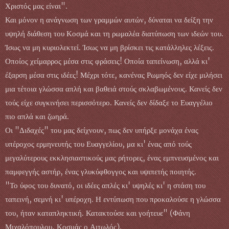
Χριστός μας είναι".
Και μόνον η ανάγνωση των γραμμών αυτών, δύναται να δείξη την
υψηλή διάθεση του Κοσμά και τη ρωμαλέα διατύπωση των ιδεών του.
Ίσως να μη κυριολεκτεί. Ίσως να μη βρίσκει τις κατάλληλες λέξεις.
Οποίος χείμαρρος μέσα στις φράσεις! Οποία ταπείνωση, αλλά κι'
έξαρση μέσα στις ιδέες! Μέχρι τότε, κανένας Ρωμηός δεν είχε μιλήσει
μια τέτοια γλώσσα απλή και βαθειά στούς σκλαβωμένους. Κανείς δεν
τούς είχε συγκινήσει περισσότερο. Κανείς δεν δίδαξε το Ευαγγέλιο
πιο απλά και ζωηρά.
Οι "Διδαχές" του μας δείχνουν, πως δεν υπήρξε μονάχα ένας
υπέροχος ερμηνευτής του Ευαγγελίου, μα κι' ένας από τούς
μεγαλύτερους εκκλησιαστικούς μας ρήτορες, ένας εμπνευσμένος και
παμφεγγής αστήρ, ένας γλυκύφθογγος και υψιπετής ποιητής.
"Το ύφος του δυνατό, οι ιδέες απλές κι' υψηλές κι' η στάση του
ταπεινή, σεμνή κι' υπέροχη. Η εντύπωση που προκαλούσε η γλώσσα
του, ήταν καταπληκτική. Κατακτούσε και γοήτευε" (Φάνη
Μιχαλόπουλου, Κοσμάς ο Αιτωλός).