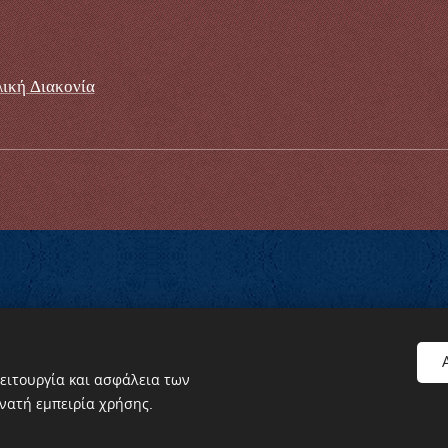
ική Διακονία
n Baden-Württemberg e.V. "Agios Kosmas o Aetolos"
ειτουργία και ασφάλεια των
νατή εμπειρία χρήσης.