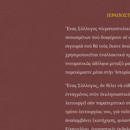
ΙΕΡΑΠΟΣΤ
Ἕνας Σύλλογος «ἱεραποστολικὸ
σεσωσμένων ποὺ διαφέρουν σὲ κά
σιγουριὰ ποὺ θὰ τοὺς ἔκανε ἀν
χρησιμοποιεῖται ἐναλλακτικὰ πρ
πνευματικῶς ἀδέλφια μεταξύ μα
πορευόμαστε μέσα στὴν Ἱστορία,
Ἕνας Σύλλογος, ἂν θέλει νὰ εὐθ
ἐνταγμένος στὸν ἐκκλησιαστικὸ
λειτουργεῖ σὰν παραπεμπτικὸ στ
τρόπο λειτουργίας του, γιὰ τοῦτ
ἀναλαμβάνει (κατήχηση, φιλανθ
Εὐαγγελίου, ἑορταστικὲς ἐκδηλώ