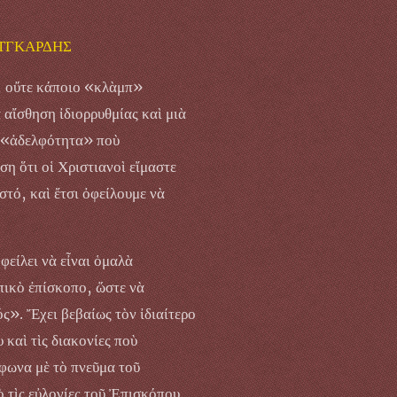
ΥΤΓΚΑΡΔΗΣ
, οὔτε κάποιο «κλὰμπ»
 αἴσθηση ἰδιορρυθμίας καὶ μιὰ
ς «ἀδελφότητα» ποὺ
η ὅτι οἱ Χριστιανοὶ εἴμαστε
τό, καὶ ἔτσι ὀφείλουμε νὰ
φείλει νὰ εἶναι ὁμαλὰ
πικὸ ἐπίσκοπο, ὥστε νὰ
ς». Ἔχει βεβαίως τὸν ἰδιαίτερο
 καὶ τὶς διακονίες ποὺ
φωνα μὲ τὸ πνεῦμα τοῦ
ὸ τὶς εὐλογίες τοῦ Ἐπισκόπου,