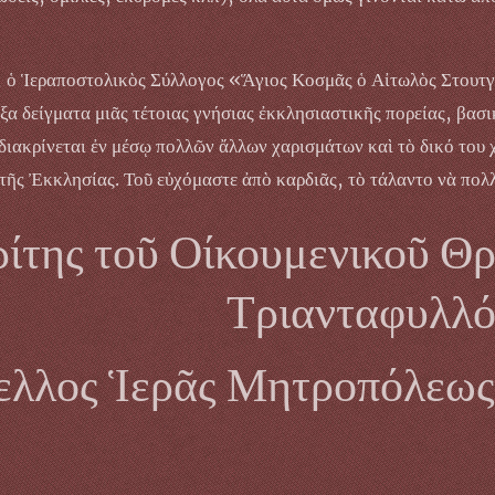
α, ὁ Ἱεραποστολικὸς Σύλλογος «Ἅγιος Κοσμᾶς ὁ Αἰτωλὸς Στουτγ
α δείγματα μιᾶς τέτοιας γνήσιας ἐκκλησιαστικῆς πορείας, βασι
διακρίνεται ἐν μέσῳ πολλῶν ἄλλων χαρισμάτων καὶ τὸ δικό του 
ῆς Ἐκκλησίας. Τοῦ εὐχόμαστε ἀπὸ καρδιᾶς, τὸ τάλαντο νὰ πολ
ίτης τοῦ Οίκουμενικοῦ Θ
Τριανταφυλλό
λλος Ἱερᾶς Μητροπόλεως 