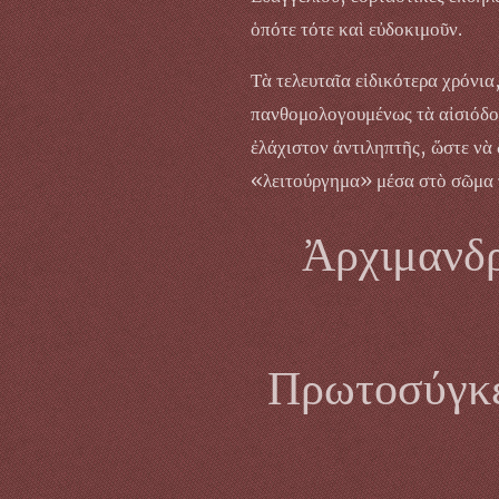
ὁπότε τότε καὶ εὐδοκιμοῦν.
Τὰ τελευταῖα εἰδικότερα χρόνι
πανθομολογουμένως τὰ αἰσιόδοξ
ἐλάχιστον ἀντιληπτῆς, ὥστε νὰ 
«λειτούργημα» μέσα στὸ σῶμα τ
Ἀρχιμανδρ
Πρωτοσύγκε