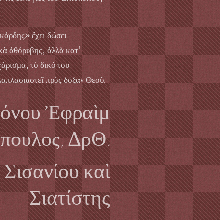
κάρδης» ἔχει δώσει
κὰ ἀθόρυβης, ἀλλὰ κατ'
χάρισμα, τὸ δικό του
λαπλασιαστεῖ πρὸς δόξαν Θεοῦ.
ρόνου Ἐφραὶμ
πουλος, ΔρΘ.
Σισανίου καὶ
Σιατίστης