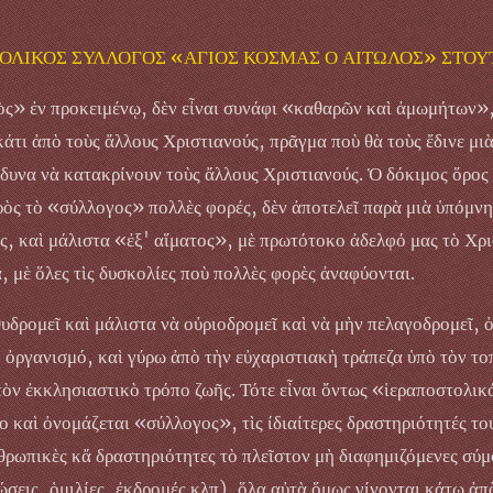
ΟΛΙΚΟΣ ΣΥΛΛΟΓΟΣ «ΑΓΙΟΣ ΚΟΣΜΑΣ Ο ΑΙΤΩΛΟΣ» ΣΤΟ
ς» ἐν προκειμένῳ, δὲν εἶναι συνάφι «καθαρῶν καὶ ἀμωμήτων»
τι ἀπὸ τοὺς ἄλλους Χριστιανούς, πρᾶγμα ποὺ θὰ τοὺς ἔδινε μιὰ
ώδυνα νὰ κατακρίνουν τοὺς ἄλλους Χριστιανούς. Ὁ δόκιμος ὅρο
ὸς τὸ «σύλλογος» πολλὲς φορές, δὲν ἀποτελεῖ παρὰ μιὰ ὑπόμνησ
ς, καὶ μάλιστα «ἐξ' αἵματος», μὲ πρωτότοκο ἀδελφό μας τὸ Χρισ
 μὲ ὅλες τὶς δυσκολίες ποὺ πολλὲς φορὲς ἀναφύονται.
υδρομεῖ καὶ μάλιστα νὰ οὐριοδρομεῖ καὶ νὰ μὴν πελαγοδρομεῖ, ὀ
 ὀργανισμό, καὶ γύρω ἀπὸ τὴν εὐχαριστιακὴ τράπεζα ὑπὸ τὸν το
ὸν ἐκκλησιαστικὸ τρόπο ζωῆς. Τότε εἶναι ὄντως «ἱεραποστολικό
ο καὶ ὀνομάζεται «σύλλογος», τὶς ίδιαίτερες δραστηριότητές του
ρωπικὲς κἄ δραστηριότητες τὸ πλεῖστον μὴ διαφημιζόμενες σύμ
σεις, ὁμιλίες, ἐκδρομές κλπ), ὅλα αὐτὰ ὅμως γίνονται κάτω ἀπ