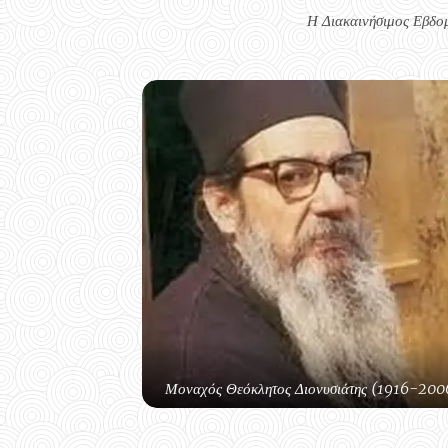
Η Διακαινήσιμος Εβδο
Μοναχός Θεόκλητος Διονυσιάτης (1916-2006