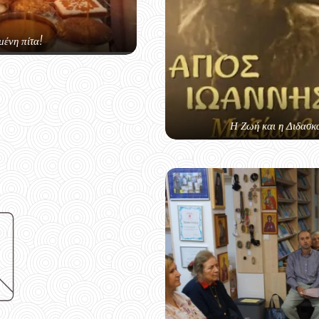
μένη πίτα!
Η Ζωή και η Διδασκ