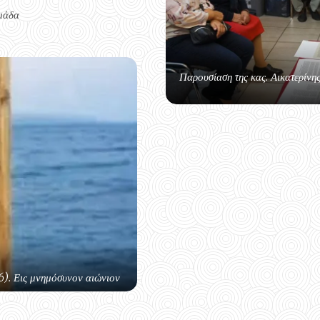
μάδα
Παρουσίαση της κας. Αικατερίνη
). Εις μνημόσυνον αιώνιον