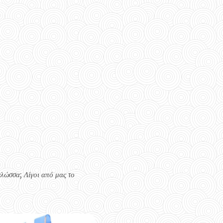
γλώσσα; Λίγοι από μας το