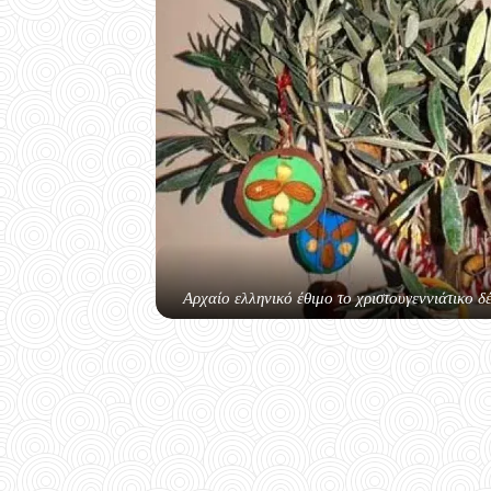
Αρχαίο ελληνικό έθιμο το χριστουγεννιάτικο δ