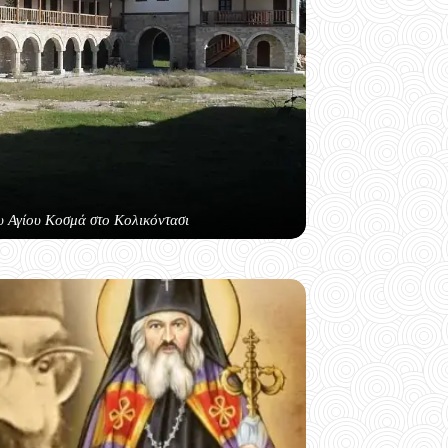
υ Αγίου Κοσμά στο Κολικόντασι