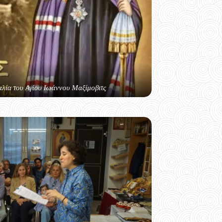
αλία του Αγίου Ιωάννου Μαξίμοβιτς