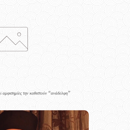
ι αμφισημίες την καθιστούν “ανάδελφη”