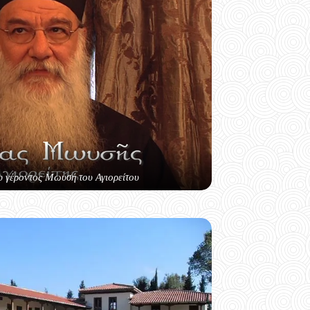
υ γέροντος Μωυσή του Αγιορείτου