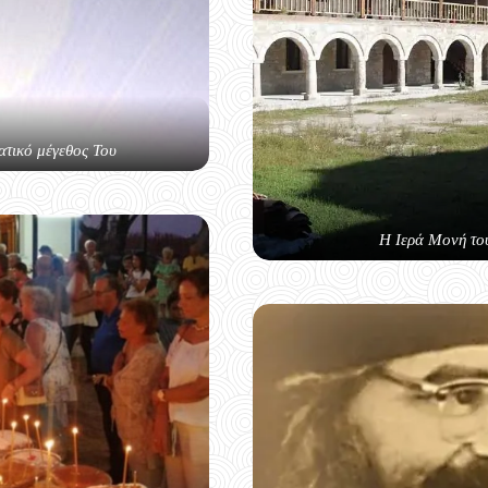
ατικό μέγεθος Του
Η Ιερά Μονή το