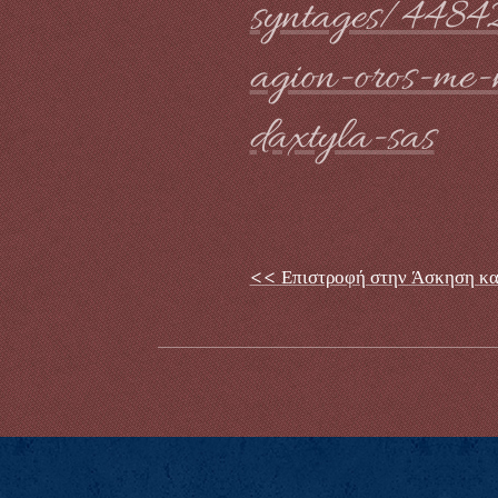
syntages/44842
agion-oros-me-
daxtyla-sas
<< Επιστροφή στην Άσκηση κα