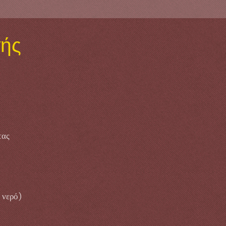
γής
τας
 νερό)