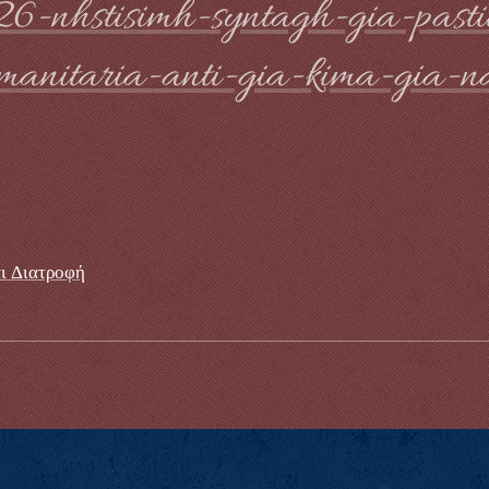
6-nhstisimh-syntagh-gia-pastit
manitaria-anti-gia-kima-gia-na
ι Διατροφή