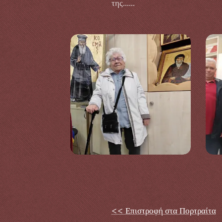
της......
<< Επιστροφή στα Πορτραίτα