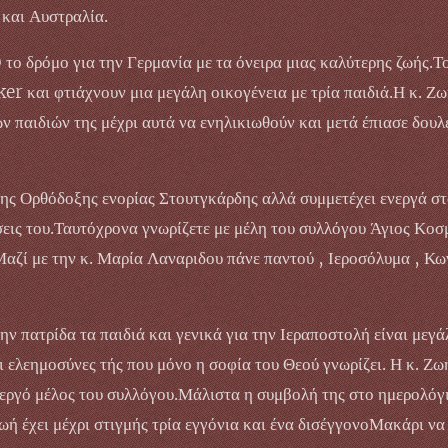
και Αυστραλία.
 το δρόμο για την Γερμανία με τα όνειρα μιας καλύτερης ζωής.Τ
er και φτιάχνουν μια μεγάλη οικογένεια με τρία παιδιά.Η κ. Ζω
 παιδιών της μέχρι αυτά να ενηλικιωθούν και μετά έπιασε δου
ης Ορθόδοξης ενορίας Στουτγκάρδης αλλά συμμετέχει ενεργά στ
εις του.Ταυτόχρονα γνωρίζετε με μέλη του συλλόγου Άγιος Κο
.Μαζί με την κ. Μαρία Λαναριδου πάνε παντού , Ιεροσόλυμα , Κ
ην πατρίδα τα παιδιά και γενικά για την Ιεραποστολή είναι μεγά
ι ελεημοσύνες τής που μόνο η σοφία του Θεού γνωρίζει. Η κ. Ζ
νεργό μέλος του συλλόγου.Μάλιστα η συμβολή της στο ημερολόγι
Ζωή έχει μέχρι στιγμής τρία εγγόνια και ένα δισέγγονοΜακάρι 