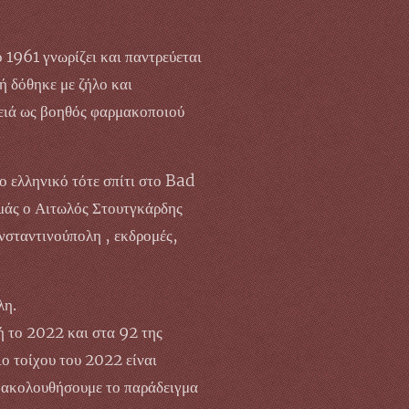
ο 1961 γνωρίζει και παντρεύεται
ή δόθηκε με ζήλο και
λειά ως βοηθός φαρμακοποιού
ο ελληνικό τότε σπίτι στο Bad
σμάς ο Αιτωλός Στουτγκάρδης
ωνσταντινούπολη , εκδρομές,
λη.
ωή το 2022 και στα 92 της
ο τοίχου του 2022 είναι
να ακολουθήσουμε το παράδειγμα