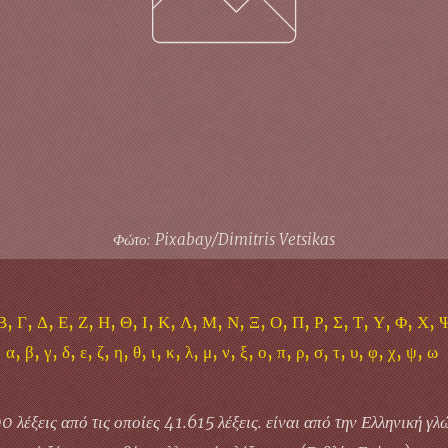
Φώτο: Pixabay/Dimitris Vetsikas
Β, Γ, Δ, Ε, Ζ, Η, Θ, Ι, Κ, Λ, Μ, Ν, Ξ, Ο, Π, Ρ, Σ, Τ, Υ, Φ, Χ, 
α, β, γ, δ, ε, ζ, η, θ, ι, κ, λ, μ, ν, ξ, ο, π, ρ, σ, τ, υ, φ, χ, ψ, ω
λέξεις από τις οποίες 41.615 λέξεις. είναι από την Ελληνική γλ