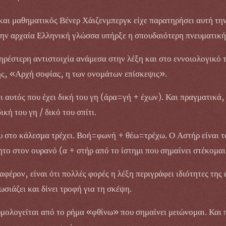
αι μαθηματικός Βένερ Χάιζενμπεργκ είχε παρατηρήσει αυτή την
στην αρχαία Ελληνική γλώσσα υπήρξε η σπουδαιότερη πνευματικ
ηρέστερη αντιστοιχία ανάμεσα στην λέξη και στο εννοιολογικό 
ης, «Αρχή σοφίας, η των ονομάτων επίσκεψις».
 αυτός που έχει δική του γη (άρα=γή + έχων). Και πραγματικά, 
ική του γη / δικό του σπίτι.
 στο κάλεσμα τρέχει. Βοή=φωνή + θέω=τρέχω. Ο Αστήρ είναι το 
ίνητο στον ουρανό (α + στήρ από το ίστημι που σημαίνει στέκομαι
αφέρον, είναι ότι πολλές φορές η λέξη περιγράφει ιδιότητες της 
ωσιάζει και δίνει τροφή για τη σκέψη.
μολογείται από το ρήμα «φθίνω» που σημαίνει μειώνομαι. Και 