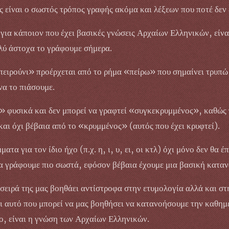
είναι ο σωστός τρόπος γραφής ακόμα και λέξεων που ποτέ δεν έ
για κάποιον που έχει βασικές γνώσεις Αρχαίων Ελληνικών, είνα
λύ άστοχα το γράφουμε σήμερα.
«πειρούνι» προέρχεται από το ρήμα «πείρω» που σημαίνει τρυπ
να το πιάσουμε.
» φυσικά και δεν μπορεί να γραφτεί «συγκεκρυμμένος», καθώς
 και όχι βέβαια από το «κρυμμένος» (αυτός που έχει κρυφτεί).
τα για τον ίδιο ήχο (π.χ. η, ι, υ, ει, οι κτλ) όχι μόνο δεν θα 
να γράφουμε πιο σωστά, εφόσον βέβαια έχουμε μια βασική κατα
σειρά της μας βοηθάει αντίστροφα στην ετυμολογία αλλά και στ
Και αυτό που μπορεί να μας βοηθήσει να κατανοήσουμε την καθη
ο, είναι η γνώση των Αρχαίων Ελληνικών.