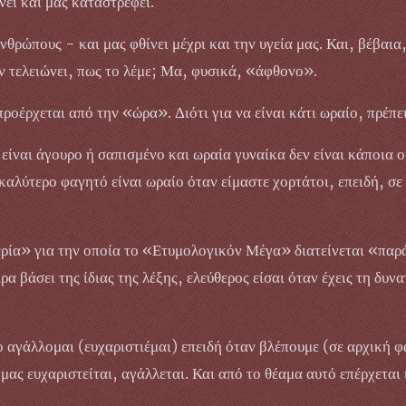
ει και μας καταστρέφει.
θρώπους - και μας φθίνει μέχρι και την υγεία μας. Και, βέβαια
ν τελειώνει, πως το λέμε; Μα, φυσικά, «άφθονο».
οέρχεται από την «ώρα». Διότι για να είναι κάτι ωραίο, πρέπει 
 είναι άγουρο ή σαπισμένο και ωραία γυναίκα δεν είναι κάποια ο
 καλύτερο φαγητό είναι ωραίο όταν είμαστε χορτάτοι, επειδή, σε
ρία» για την οποία το «Ετυμολογικόν Μέγα» διατείνεται «παρά
ρα βάσει της ίδιας της λέξης, ελεύθερος είσαι όταν έχεις τη δυ
!
ο αγάλλομαι (ευχαριστιέμαι) επειδή όταν βλέπουμε (σε αρχική φ
ας ευχαριστείται, αγάλλεται. Και από το θέαμα αυτό επέρχεται 