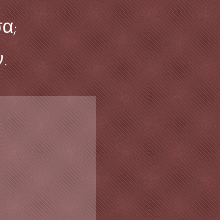
σα;
.