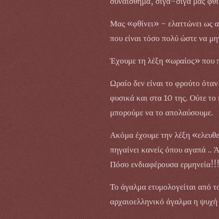
συναίσθημα, σιγά-σιγά μας φθίν
Μας «φθίνει» - ελαττώνει ως αν
που είναι τόσο πολύ ώστε να μη
Έχουμε τη λέξη «ωραίος» που πρ
Ωραίο δεν είναι το φρούτο όταν
φυσικά και στα 10 της. Ούτε το
μπορούμε να το απολαύσουμε.
Ακόμα έχουμε την λέξη «ελευθε
πηγαίνει κανείς όπου αγαπά .. Ά
Πόσο ενδιαφέρουσα ερμηνεία!!
Το άγαλμα ετυμολογείται από τ
αρχαιοελληνικό άγαλμα η ψυχή μ