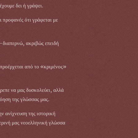
χουμε δει ή γράψει.
ι προφανές ότι γράφεται με
ώ-διαπερνώ, ακριβώς επειδή
 προέρχεται από το «κριμένος»
έπρεπε να μας δυσκολεύει, αλλά
νόηση της γλώσσας μας.
ην ανίχνευση της ιστορική
μερινή μας νεοελληνική γλώσσα