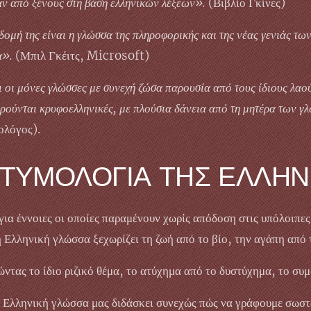
αν από ξένους στη βάση ελληνικών λέξεων».
(Βιβλίο Γκίνες)
ομή της είναι η γλώσσα της πληροφορικής και της νέας γενιάς τω
α».
(Μπιλ Γκέιτς, Microsoft)
ι οι μόνες γλώσσες με συνεχή ζώσα παρουσία από τους ίδιους λαούς
ρούνται κρυφοελληνικές, με πλούσια δάνεια από τη μητέρα των γ
λόγος).
ΕΤΥΜΟΛΟΓΙΑ ΤΗΣ ΕΛΛΗΝ
για έννοιες οι οποίες παραμένουν χωρίς απόδοση στις υπόλοιπε
 Ελληνική γλώσσα ξεχωρίζει τη ζωή από το βίο, την αγάπη από 
ντας το ίδιο ριζικό θέμα, το ατύχημα από το δυστύχημα, το συ
α η Ελληνική γλώσσα μας διδάσκει συνεχώς πώς να γράφουμε σωσ