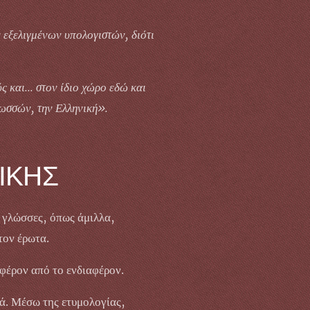
ν εξελιγμένων υπολογιστών, διότι
 και... στον ίδιο χώρο εδώ και
λωσσών, την Ελληνική».
ΙΚΗΣ
ς γλώσσες, όπως άμιλλα,
τον έρωτα.
μφέρον από το ενδιαφέρον.
τά. Μέσω της ετυμολογίας,