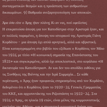
συνταγματικών θεσμών και η προάσπιση των ανθρωπίνων
δικαιωμάτων. 9) Βαθμιαία ανεξαρτητοποίηση των αποικιών.
Άρα όσα είπε ο Άρης ήταν πλάνη; Κι αν ναι, πού οφείλεται;
Η επικρατούσα άποψη για τον Καποδίστρια στην Αριστερά ήταν, και
εν πολλοίς παραμένει, η άποψη του ιστορικού της Αριστεράς Γιάνη
Κορδάτου - μια άποψη όχι απλά αρνητική, αλλά και υβριστική.
Είναι καταγεγραμμένη στο βιβλίο που εξέδωσε ο Κορδάτος τον Μάιο
του 1924 με τίτλο «Η κοινωνική σημασία της Επανάστασης του
1821» και συγκεκριμένα, αλλά όχι αποκλειστικά, στο κεφάλαιο «Η
δικτατορία του Καποδίστρια». Αν και δεν του αποδίδει ευθύνες για
τις Συνθήκες της Βιέννης και την Ιερά Συμμαχία... Σε κάθε
περίπτωση, ο Άρης ήταν προφανώς επηρεασμένος από τον Κορδάτο,
δεδομένου ότι ο Κορδάτος ήταν το 1920-24 Γενικός Γραμματέας
του ΚΚΕ, και αρχισυντάκτης του Ριζοσπάστη το 1922-24. Στα
1924 ο Άρης, σε ηλικία 19 ετών, είναι μέλος της κομμουνιστικής
νεολαίας της Αθήνας, και η σημαντική κομματική δράση του