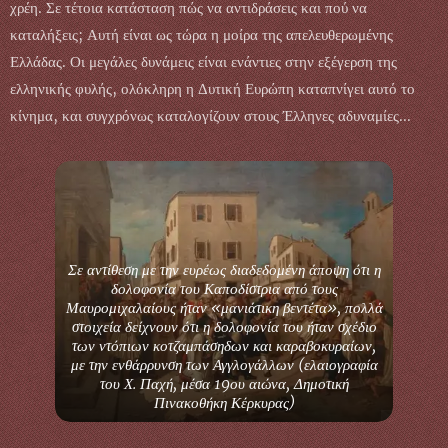
χρέη. Σε τέτοια κατάσταση πώς να αντιδράσεις και πού να
καταλήξεις; Αυτή είναι ως τώρα η μοίρα της απελευθερωμένης
Ελλάδας. Οι μεγάλες δυνάμεις είναι ενάντιες στην εξέγερση της
ελληνικής φυλής, ολόκληρη η Δυτική Ευρώπη καταπνίγει αυτό το
κίνημα, και συγχρόνως καταλογίζουν στους Έλληνες αδυναμίες...
Σε αντίθεση με την ευρέως διαδεδομένη άποψη ότι η
δολοφονία του Καποδίστρια από τους
Μαυρομιχαλαίους ήταν «μανιάτικη βεντέτα», πολλά
στοιχεία δείχνουν ότι η δολοφονία του ήταν σχέδιο
των ντόπιων κοτζαμπάσηδων και καραβοκυραίων,
με την ενθάρρυνση των Αγγλογάλλων (ελαιογραφία
του Χ. Παχή, μέσα 19ου αιώνα, Δημοτική
Πινακοθήκη Κέρκυρας)