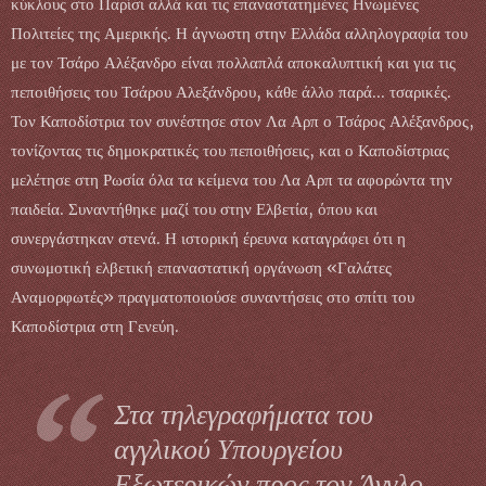
κύκλους στο Παρίσι αλλά και τις επαναστατημένες Ηνωμένες
Πολιτείες της Αμερικής. Η άγνωστη στην Ελλάδα αλληλογραφία του
με τον Τσάρο Αλέξανδρο είναι πολλαπλά αποκαλυπτική και για τις
πεποιθήσεις του Τσάρου Αλεξάνδρου, κάθε άλλο παρά... τσαρικές.
Τον Καποδίστρια τον συνέστησε στον Λα Αρπ ο Τσάρος Αλέξανδρος,
τονίζοντας τις δημοκρατικές του πεποιθήσεις, και ο Καποδίστριας
μελέτησε στη Ρωσία όλα τα κείμενα του Λα Αρπ τα αφορώντα την
παιδεία. Συναντήθηκε μαζί του στην Ελβετία, όπου και
συνεργάστηκαν στενά. Η ιστορική έρευνα καταγράφει ότι η
συνωμοτική ελβετική επαναστατική οργάνωση «Γαλάτες
Αναμορφωτές» πραγματοποιούσε συναντήσεις στο σπίτι του
Καποδίστρια στη Γενεύη.
Στα τηλεγραφήματα του
αγγλικού Υπουργείου
Εξωτερικών προς τον Άγγλο