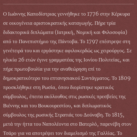
Ο Ιωάννης Καποδίστριας γεννήθηκε το 1776 στην Κέρκυρα
σε οικογένεια αριστοκρατικής καταγωγής. Πήρε τρία
διδακτορικά διπλώματα (Ιατρική, Νομική και Φιλοσοφία)
από το Πανεπιστήμιο της Πάντοβα. Το 1797 επέστρεψε στη
γενέτειρά του και εργάστηκε αφιλοκερδώς ως χειρούργος. Σε
ηλικία 26 ετών έγινε γραμματέας της Ιονίου Πολιτείας, και
πήρε πρωτοβουλία για την αναθεώρηση επί το
δημοκρατικότερο του επτανησιακού Συντάγματος. Το 1809
προσκλήθηκε στη Ρωσία, όπου διορίστηκε κρατικός
σύμβουλος, έπειτα ακόλουθος στις ρωσικές πρεσβείες της
Βιέννης και του Βουκουρεστίου, και διπλωματικός
σύμβουλος της ρωσικής Στρατιάς του Δούναβη. Το 1815,
μετά την ήττα του Ναπολέοντα στο Βατερλό, παρενέβη στον
Τσάρο για να αποτρέψει τον διαμελισμό της Γαλλίας. Το