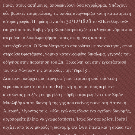
Γαιών στους ακτήμονες, αποδεικνύουν όσα ισχυρίζομαι. Υπάρχουν
δύο βασικές τεκμηριώσεις, τις οποίες αναγνωρίζει και η κατεστημένη
ιστοριογραφία. Η πρώτη είναι ότι 30/12/1828 το «Πανελλήνιον»
εισηγείται στον Κυβερνήτη Καποδίστρια σχέδιο εκλογικού νόμου που
στερούσε το δικαίωμα ψήφου στους ακτήμονες και τους
«ετερόχθονες». Ο Καποδίστριας το απορρίπτει με αγανάκτηση, αφού
στερούσε υφιστάμενο, νομικά κατοχυρωμένο δικαίωμα, γεγονός που
οδήγησε στην παραίτηση του Σπ. Τρικούπη και στην εγκατάστασή
του στο «άντρο» της ανταρσίας, την Ύδρα[3].
Δεύτερον, υπάρχει μια περιγραφή του Τερτσέτη από επίσκεψη
γερουσιαστών στο σπίτι του Κυβερνήτη, όπου τους περίμενε
κρατώντας μια ξένη εφημερίδα με άρθρο αφιερωμένο στον Σιμόν
Μπολιβάρ και τη διανομή της γης που εκείνος έκανε στη Λατινική
Αμερική, λέγοντας τους: «Και εγώ σας έδωσα ένα σχέδιον διανομής,
αργοπορείτε βλέπω να γνωμοδοτήσετε. Ίσως δεν σας αρέσει [διότι]
αρχίζει από τους μικρούς η διανομή. Θα έλθει έπειτα και η αράδα των