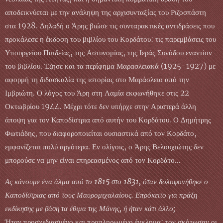
αποδεικνύεται με την ανάληψη της αρχισυνταξίας του Ριζοσπάστη
στα 1928. Δηλαδή ο Άρης βιώσε τις συνταρακτικές αντιδράσεις που
προκάλεσε η έκδοση του βιβλίου του Κορδάτου: τις παρεμβάσεις του
Υπουργείου Παιδείας, της Αστυνομίας, της Ιεράς Συνόδου εναντίον
του βιβλίου. Έζησε και τα περίφημα Μαρασλειακά (1925-1927) με
αφορμή τη διδασκαλία της ιστορίας στο Μαράσλειο από την
Ιμβριώτη. Ο λόγος του Άρη στη Λαμία εκφωνήθηκε στις 22
Οκτωβρίου 1944. Μέχρι τότε δεν υπήρχε στην Αριστερά άλλη
άποψη για τον Καποδίστρια από αυτήν του Κορδάτου. Ο Δημήτρης
Φωτιάδης, που διαφοροποιείται ουσιαστικά από τον Κορδάτο,
εμφανίζεται πολύ αργότερα. Εν ολίγοις, ο Άρης Βελουχιώτης δεν
μπορούσε να μην είναι επηρεασμένος από τον Κορδάτο...
Ας κάνουμε ένα άλμα από το 1815 στο 1831, όταν δολοφονήθηκε ο
Καποδίστριας από τους Μαυρομιχαλαίους. Επρόκειτο για πράξη
εκδίκησης με βάση τα έθιμα της Μάνης, ή ήταν κάτι άλλο;
Ήταν προσχεδιασμένο και προπληρωμένο έγκλημα: τον σκότωσαν οι