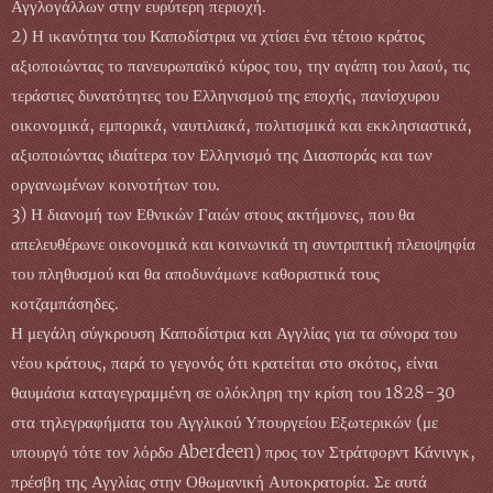
Αγγλογάλλων στην ευρύτερη περιοχή.
2) Η ικανότητα του Καποδίστρια να χτίσει ένα τέτοιο κράτος
αξιοποιώντας το πανευρωπαϊκό κύρος του, την αγάπη του λαού, τις
τεράστιες δυνατότητες του Ελληνισμού της εποχής, πανίσχυρου
οικονομικά, εμπορικά, ναυτιλιακά, πολιτισμικά και εκκλησιαστικά,
αξιοποιώντας ιδιαίτερα τον Ελληνισμό της Διασποράς και των
οργανωμένων κοινοτήτων του.
3) Η διανομή των Εθνικών Γαιών στους ακτήμονες, που θα
απελευθέρωνε οικονομικά και κοινωνικά τη συντριπτική πλειοψηφία
του πληθυσμού και θα αποδυνάμωνε καθοριστικά τους
κοτζαμπάσηδες.
Η μεγάλη σύγκρουση Καποδίστρια και Αγγλίας για τα σύνορα του
νέου κράτους, παρά το γεγονός ότι κρατείται στο σκότος, είναι
θαυμάσια καταγεγραμμένη σε ολόκληρη την κρίση του 1828-30
στα τηλεγραφήματα του Αγγλικού Υπουργείου Εξωτερικών (με
υπουργό τότε τον λόρδο Aberdeen) προς τον Στράτφορντ Κάνινγκ,
πρέσβη της Αγγλίας στην Οθωμανική Αυτοκρατορία. Σε αυτά