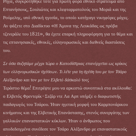
Ρήγα, συγκροτήθηκε τότε για πρώτη φορά εθνικό στράτευμα από
Επτανήσιους, Σουλιώτες και κλεφταρματολούς του Μοριά και της
Ρούμελης, υπό εθνική ηγεσία, το οποίο κατήγαγε νικηφόρες μάχες.
Αν ψάξετε στο Διαδίκτυο «Η Άμυνα της Λευκάδας ως πρόβα
τζενεράλε του 1821», θα έχετε επαρκή πληροφόρηση για το θέμα και
τις επτανησιακές, εθνικές, ελληνορωσικές και διεθνείς διαστάσεις
του.
Σε όσα συζητάμε μέχρι τώρα ο Καποδίστριας επανέρχεται ως κρίκος
των ελληνορωσικών σχέσεων. Τι λέτε για τη σχέση του με τον Τσάρο
Αλέξανδρο και τον με τον Ελβετό δάσκαλό του;
Τεράστιο θέμα! Επιτρέψτε μου να αρκεστώ συνοπτικά στα ακόλουθα:
ο Ελβετός Φρεντερίκ-Σεζάρ ντε Λα Αρπ υπήρξε ο διαφωτιστής
παιδαγωγός του Τσάρου. Ήταν ηγετική μορφή του Καρμπονάρικου
κινήματος και της Ελβετικής Επανάστασης, στενός συνεργάτης των
γαλλικών επαναστατικών κύκλων. Ήταν ο άνθρωπος που
αποδεδειγμένα συνέδεσε τον Τσάρο Αλέξανδρο με επαναστατικούς