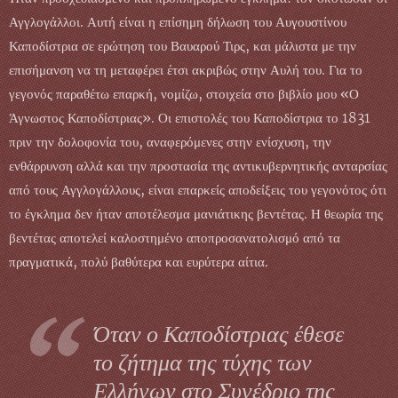
Αγγλογάλλοι. Αυτή είναι η επίσημη δήλωση του Αυγουστίνου
Καποδίστρια σε ερώτηση του Βαυαρού Τιρς, και μάλιστα με την
επισήμανση να τη μεταφέρει έτσι ακριβώς στην Αυλή του. Για το
γεγονός παραθέτω επαρκή, νομίζω, στοιχεία στο βιβλίο μου «Ο
Άγνωστος Καποδίστριας». Οι επιστολές του Καποδίστρια το 1831
πριν την δολοφονία του, αναφερόμενες στην ενίσχυση, την
ενθάρρυνση αλλά και την προστασία της αντικυβερνητικής ανταρσίας
από τους Αγγλογάλλους, είναι επαρκείς αποδείξεις του γεγονότος ότι
το έγκλημα δεν ήταν αποτέλεσμα μανιάτικης βεντέτας. Η θεωρία της
βεντέτας αποτελεί καλοστημένο αποπροσανατολισμό από τα
πραγματικά, πολύ βαθύτερα και ευρύτερα αίτια.
Όταν ο Καποδίστριας έθεσε
το ζήτημα της τύχης των
Ελλήνων στο Συνέδριο της