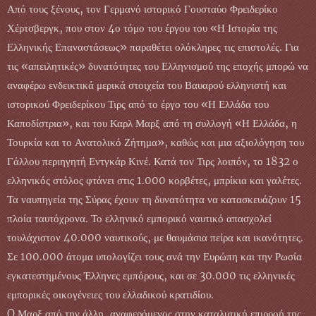
Από τους ξένους, τον Γερμανό ιστορικό Γουσταύο Φρειδερίκο
Χέρτσβεργκ, που στον 4ο τόμο του έργου του «Η Ιστορία της
Ελληνικής Επαναστάσεως» παραθέτει ολόκληρες τις επιστολές. Για
τις «απειλητικές» δυνατότητες του Ελληνισμού της εποχής μπορώ να
αναφέρω ενδεικτικά μερικά στοιχεία του Βαυαρού ελληνιστή και
ιστορικού Φρειδερίκου Τιρς από το έργο του «Η Ελλάδα του
Καποδίστρια», και του Καρλ Μαρξ από τη συλλογή «Η Ελλάδα, η
Τουρκία και το Ανατολικό Ζήτημα», καθώς και μια αξιολόγηση του
Γάλλου περιηγητή Εντγκάρ Κινέ. Κατά τον Τιρς λοιπόν, το 1832 ο
ελληνικός στόλος φτάνει στις 1.000 κορβέτες, μπρίκια και γαλέτες.
Τα ναυπηγεία της Σύρας έχουν τη δυνατότητα να κατασκευάζουν 15
πλοία ταυτόχρονα. Το ελληνικό εμπορικό ναυτικό απασχολεί
τουλάχιστον 40.000 ναυτικούς, με θαυμάσια πείρα και ικανότητες.
Σε 100.000 άτομα υπολογίζει τους ανά την Ευρώπη και την Ρωσία
εγκατεστημένους Έλληνες εμπόρους, και σε 30.000 τις ελληνικές
εμπορικές οικογένειες του ελλαδικού κρατιδίου.
O Μαρξ από την άλλη, αναφερόμενος στην καταλυτική επιρροή της