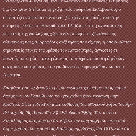
«διαβάζονται» μέχρι σήμερα με ιδιαίτερα αποκλίνουσες εκτιμήσεις.
Για όλα αυτά ζητήσαμε τη γνώμη του Γεώργιου Σκλαβούνου, ο
οποίος έχει αφιερώσει πάνω από 30 χρόνια της ζωής του στην
ιστορική μελέτη του Καποδίστρια. Ελπίζουμε ότι η αναγκαστική
περικοπή της για λόγους χώρου δεν στέρησε τη ζωντάνια της
ειλικρινούς και χειμαρρώδους συζήτησης που είχαμε, η οποία φώτισε
σημαντικές πτυχές της δράσης του Καποδίστρια, άγνωστες σε
πολλούς από εμάς - ανατρέποντας ταυτόχρονα μια σειρά μάλλον
αρνητικές αποτιμήσεις, που για δεκαετίες κυριαρχούσαν και στην
Αριστερά.
Επιτρέψτε μου να ξεκινήσω με μια ερώτηση σχετικά με την αρνητική
άποψη για τον Καποδίστρια που για χρόνια ήταν κυρίαρχη στην
Αριστερά. Είναι ενδεικτική μια αποστροφή του ιστορικού λόγου του Άρη
Βελουχιώτη στη Λαμία στις 29 Οκτωβρίου 1994, στην οποία ο
Καποδίστριας κατηγορείται ότι «έβαλε την υπογραφή του κάτω από
άτιμα χαρτιά, όπως αυτό στη διάσκεψη της Βιέννης στα 1815» και ότι