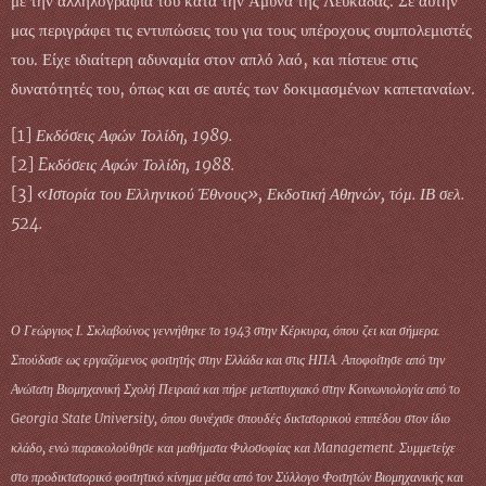
με την αλληλογραφία του κατά την Άμυνα της Λευκάδας. Σε αυτήν
μας περιγράφει τις εντυπώσεις του για τους υπέροχους συμπολεμιστές
του. Είχε ιδιαίτερη αδυναμία στον απλό λαό, και πίστευε στις
δυνατότητές του, όπως και σε αυτές των δοκιμασμένων καπεταναίων.
[1]
Εκδόσεις Αφών Τολίδη, 1989.
[2]
Eκδόσεις Αφών Τολίδη, 1988.
[3]
«Ιστορία του Ελληνικού Έθνους», Εκδοτική Αθηνών, τόμ. ΙΒ σελ.
524.
Ο Γεώργιος Ι. Σκλαβούνος γεννήθηκε το 1943 στην Κέρκυρα, όπου ζει και σήμερα.
Σπούδασε ως εργαζόμενος φοιτητής στην Ελλάδα και στις ΗΠΑ. Αποφοίτησε από την
Ανώτατη Βιομηχανική Σχολή Πειραιά και πήρε μεταπτυχιακό στην Κοινωνιολογία από το
Georgia State University, όπου συνέχισε σπουδές δικτατορικού επιπέδου στον ίδιο
κλάδο, ενώ παρακολούθησε και μαθήματα Φιλοσοφίας και Management. Συμμετείχε
στο προδικτατορικό φοιτητικό κίνημα μέσα από τον Σύλλογο Φοιτητών Βιομηχανικής και