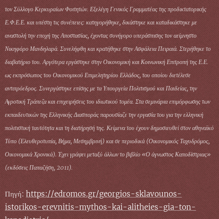
τον Σύλλογο Κερκυραίων Φοιτητών. Εξελέγη Γενικός Γραμματέας της προδικτατορικής
Ε.Φ.Ε.Ε. και υπέστη τις συνέπειες: κατηγορήθηκε, δικάστηκε και καταδικάστηκε με
αναστολή την εποχή της Αποστασίας, έχοντας συνήγορο υπεράσπισης τον αείμνηστο
Νικηφόρο Μανδηλαρά. Συνελήφθη και κρατήθηκε στην Ασφάλεια Πειραιά. Στερήθηκε το
διαβατήριο του. Αργότερα εργάστηκε στην Οικονομική και Κοινωνική Επιτροπή της Ε.Ε.
ως εκπρόσωπος του Οικονομικού Επιμελητηρίου Ελλάδος, του οποίου διετέλεσε
αντιπρόεδρος. Συνεργάστηκε επίσης με τα Υπουργεία Πολιτισμού και Παιδείας, την
Αγροτική Τράπεζα και επιχειρήσεις του ιδιωτικού τομέα. Στα σεμινάρια επιμόρφωσης των
εκπαιδευτικών της Ελληνικής Διασποράς παρουσίαζε την εργασία του για την ελληνική
πολιτιστική ταυτότητα και τη διατήρησή της. Κείμενα του έχουν δημοσιευθεί στον αθηναϊκό
Τύπο (Ελευθεροτυπία, Βήμα, Μεσημβρινή) και σε περιοδικά (Οικονομικός Ταχυδρόμος,
Οικονομικά Χρονικά). Έχει γράψει μεταξύ άλλων το βιβλίο «Ο άγνωστος Καποδίστριας»
(εκδόσεις Παπαζήση, 2011).
Πηγή:
https://edromos.gr/georgios-sklavounos-
istorikos-erevnitis-mythos-kai-alitheies-gia-ton-