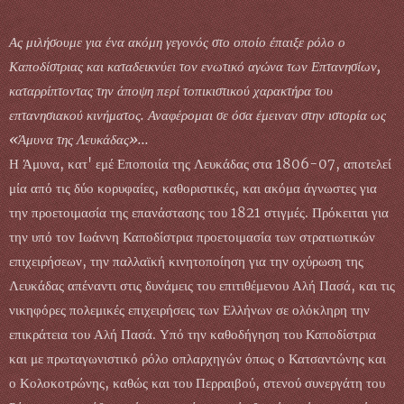
Ας μιλήσουμε για ένα ακόμη γεγονός στο οποίο έπαιξε ρόλο ο
Καποδίστριας και καταδεικνύει τον ενωτικό αγώνα των Επτανησίων,
καταρρίπτοντας την άποψη περί τοπικιστικού χαρακτήρα του
επτανησιακού κινήματος. Αναφέρομαι σε όσα έμειναν στην ιστορία ως
«Άμυνα της Λευκάδας»...
Η Άμυνα, κατ' εμέ Εποποιία της Λευκάδας στα 1806-07, αποτελεί
μία από τις δύο κορυφαίες, καθοριστικές, και ακόμα άγνωστες για
την προετοιμασία της επανάστασης του 1821 στιγμές. Πρόκειται για
την υπό τον Ιωάννη Καποδίστρια προετοιμασία των στρατιωτικών
επιχειρήσεων, την παλλαϊκή κινητοποίηση για την οχύρωση της
Λευκάδας απέναντι στις δυνάμεις του επιτιθέμενου Αλή Πασά, και τις
νικηφόρες πολεμικές επιχειρήσεις των Ελλήνων σε ολόκληρη την
επικράτεια του Αλή Πασά. Υπό την καθοδήγηση του Καποδίστρια
και με πρωταγωνιστικό ρόλο οπλαρχηγών όπως ο Κατσαντώνης και
ο Κολοκοτρώνης, καθώς και του Περραιβού, στενού συνεργάτη του