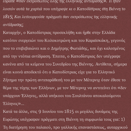
έδρασε «σαν εκπρόσωπος όλης της ελληνικής αντίδρασης». Τι ήταν
λοιπόν αυτά τα χαρτιά που υπέγραψε κι ο Καποδίστριας στη Βιέννη το
1815; Και λειτουργούσε πράγματι σαν εκπρόσωπος της ελληνικής
αντίδρασης;
Καταρχήν, ο Καποδίστριας προσεκλήθη και ήρθε στην Ελλάδα
κατόπιν ενεργειών του Κολοκοτρώνη και του Καραϊσκάκη, γεγονός
που το επιβεβαιώνει και ο Δημήτρης Φωτιάδης, και όχι καλεσμένος
από την ντόπια αντίδραση. Έπειτα, ο Καποδίστριας δεν υπέγραψε
κανένα από τα κείμενα του Συνεδρίου της Βιέννης. Αντίθετα, σήμερα
είναι κοινά αποδεκτό ότι ο Καποδίστριας είχε για το Ελληνικό
Ζήτημα την πρώτη αντιπαράθεσή του με τον Μέτερνιχ όταν έθεσε το
θέμα της τύχης των Ελλήνων, με τον Μέτερνιχ να αντιτείνει ότι «δεν
υπάρχουν Έλληνες, αλλά υπήκοοι του Σουλτάνου αποκαλούμενοι
Έλληνες»...
Κατά τα άλλα, στις 9 Ιουνίου του 1815 οι μεγάλες δυνάμεις της
Ευρώπης υπέγραψαν πράγματι στη Βιέννη τη συμφωνία τους για: 1)
Τη διατήρηση του παλαιού, προ γαλλικής επαναστάσεως, αυταρχικού