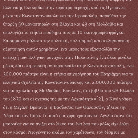
Ελληνικής Εκκλησίας στην ευρύτερη περιοχή, από τις Ηγεμονίες
μέχρι την Κωνσταντινούπολη και την Ιερουσαλήμ, παραθέτει την
ύπαρξη 59 μοναστηριών στη Βλαχία και 43 στη Μολδαβία και
υπολογίζει το ετήσιο εισόδημα τους σε 10 εκατομμύρια φράγκα.
Επισημαίνει μάλιστα την πολιτική, πολιτισμική και εκκλησιαστική
αξιοποίηση αυτών χρημάτων: ένα μέρος τους εξασφαλίζει την
υπεροχή των Ελλήνων μοναχών στην Παλαιστίνη, ένα άλλο μεγάλο
μέρος πάει στη ρωσική αντιπροσωπεία στην Κωνσταντινούπολη, ενώ
300.000 πιάστρα είναι η ετήσια επιχορήγηση του Πατριάρχη για τα
ελληνικά σχολεία της Κωνσταντινούπολης και 2.000.000 πιάστρα
για τα σχολεία της Μολδαβίας. Επιπλέον, στο βιβλίο του «Η Ελλάδα
του 1830 και οι σχέσεις της με την Αρχαιότητα»[2], ο Κινέ γράφει
ότι η Μεγάλη Βρετανία, η Βασίλισσα των Θαλασσών, ζήλευε την
Ύδρα και τον Πόρο. Γι' αυτό η ισχυρή χριστιανική Αγγλία έκανε ότι
μπορούσε για να πνίξει στο λίκνο του ένα λαό που μόλις είχε έρθει
στον κόσμο. Νεογέννητο ακόμα τον χαράτσωνε, τον δέσμευε με