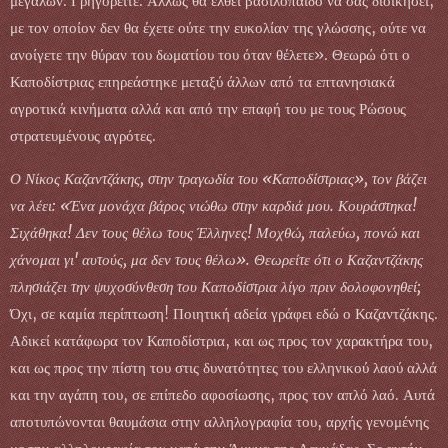
μεγάλων. Γρηγορείτε. Άλλως θα έλθει βασιλόπαιδο να σας διοικήσει,
με τον οποίον δεν θα έχετε ούτε την ευκολίαν της γλώσσης, ούτε να
ανοίγετε την θύραν του δωματίου του όταν θέλετε». Θεωρώ ότι ο
Καποδίστριας επηρεάστηκε μεταξύ άλλων από τα επτανησιακά
αγροτικά κινήματα αλλά και από την επαφή του με τους Ρώσους
στρατευμένους αγρότες.
Ο Νίκος Καζαντζάκης, στην τραγωδία του «Καποδίστριας», τον βάζει
να λέει: «Ένα μονάχα βάρος νιώθω στην καρδιά μου. Κουράστηκα!
Σιχάθηκα! Δεν τους θέλω τους Έλληνες! Μοχθώ, παλεύω, πονώ και
χάνομαι γι' αυτούς, μα δεν τους θέλω». Θεωρείτε ότι ο Καζαντζάκης
πλησιάζει την ψυχοσύνθεση του Καποδίστρια λίγο πριν δολοφονηθεί;
Όχι, σε καμία περίπτωση! Ποιητική αδεία γράφει εδώ ο Καζαντζάκης.
Αδικεί κατάφωρα τον Καποδίστρια, και ως προς τον χαρακτήρα του,
και ως προς την πίστη του στις δυνατότητες του ελληνικού λαού αλλά
και την αγάπη του, σε επίπεδο αφοσίωσης, προς τον απλό λαό. Αυτά
αποτυπώνονται θαυμάσια στην αλληλογραφία του, αρχής γενομένης