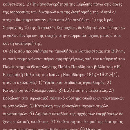
καθεστώτος. 2) Την ανασυγκρότηση της Ευρώπης πάνω στις αρχές
της ισορροπίας των δυνάμεων και της διατήρησής της. Αυτοί οι
στόχοι θα υπηρετούνταν μέσα από δύο συνθήκες: 1) της Ιεράς
Συμμαχίας, 2) της Τετραπλής Συμμαχίας, δηλαδή τηε δέσμευσης των
μεγάλων δυνάμεων της εποχής στην ισορροπία ισχύος μεταξύ τους
και τη διατήρησή της.
Οι ιδέες που προσπάθησε να προωθήσει ο Καποδίστριας στη Βιέννη,
κι αυτό τεκμηριώνεται πέραν αμφισβητήσεως από τον καθηγητή του
Πανεπιστημίου Θεσσαλονίκης Παύλο Πετρίδη στο βιβλίο του «Η
Ευρωπαϊκή Πολιτική του Ιωάννη Καποδίστρια 1814-1821»[1],
ήταν οι ακόλουθες: 1) Ύφεση και σταδιακός αφοπλισμός. 2)
Κατάργηση του δουλεμπορίου. 3) Εξάλειψη της πειρατείας. 4)
Εδραίωση στο ευρωπαϊκό πολιτικό σύστημα ουδέτερων πολιτειακών
ομοσπονδιών. 5) Κατάλυση των κλειστών ιμπεριαλιστικών
συνασπισμών. 6) Δημόσια καταδίκη της αρχής των επεμβάσεων σε
ξένες πολιτικές υποθέσεις. 7) Υιοθέτηση του θεσμού της διαιτησίας
ως μέσου επίλυσης των διεθνών διαφορών. 8) Θέσπιση