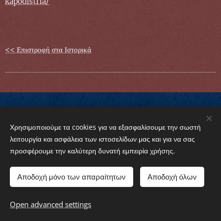
kapodistria/
<< Επιστροφή στα Ιστορικά
Χρησιμοποιούμε τα cookies για να εξασφαλίσουμε την σωστή
© 2024 Griechisch-Orthodoxe Gemeinde von Baden-
λειτουργία και ασφάλεια των ιστοσελίδων μας και για να σας
Württemberg e.V. "Agios Kosmas o Aetolos"
προσφέρουμε την καλύτερη δυνατή εμπειρία χρήσης.
Cookies
Αποδοχή μόνο των απαραίτητων
Αποδοχή όλων
Languages
American English
Ελληνικά
Open advanced settings