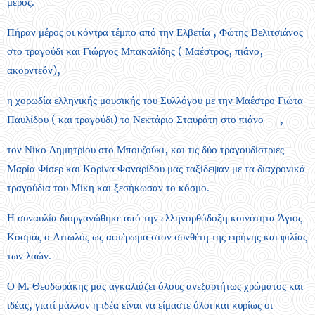
μέρος.
Πήραν μέρος οι κόντρα τέμπο από την Ελβετία , Φώτης Βελιτσιάνος
στο τραγούδι και Γιώργος Μπακαλίδης ( Μαέστρος, πιάνο,
ακορντεόν),
η χορωδία ελληνικής μουσικής του Συλλόγου με την Μαέστρο Γιώτα
Παυλίδου ( και τραγούδι) το Νεκτάριο Σταυράτη στο πιάνο 🎹,
τον Νίκο Δημητρίου στο Μπουζούκι, και τις δύο τραγουδίστριες
Μαρία Φίσερ και Κορίνα Φαναρίδου μας ταξίδεψαν με τα διαχρονικά
τραγούδια του Μίκη και ξεσήκωσαν το κόσμο.
Η συναυλία διοργανώθηκε από την ελληνορθόδοξη κοινότητα Άγιος
Κοσμάς ο Αιτωλός ως αφιέρωμα στον συνθέτη της ειρήνης και φιλίας
των λαών.
Ο Μ. Θεοδωράκης μας αγκαλιάζει όλους ανεξαρτήτως χρώματος και
ιδέας, γιατί μάλλον η ιδέα είναι να είμαστε όλοι και κυρίως οι