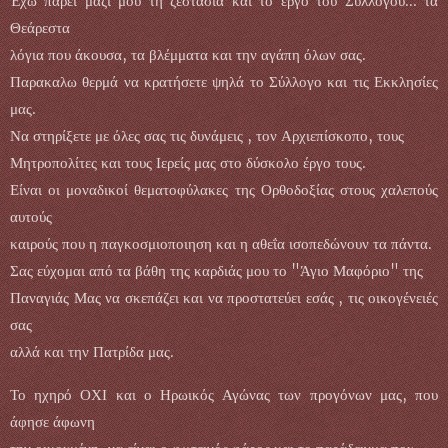
Έχω πάρει μαζί μου τη ζεστασιά και το έργο του Συλλόγου... τα
Θεάρεστα
λόγια που άκουσα, τα βλέμματα και την αγάπη όλων σας.
Παρακαλω θερμά να κρατήσετε ψηλά το Σύλλογο και τις Εκκλησίες
μας.
Να στηρίξετε με όλες σας τις δυνάμεις , τον Αρχιεπίσκοπο, τους
Μητροπολίτες και τους Ιερείς μας στο δύσκολο έργο τους.
Είναι οι μοναδικοί θεματοφύλακες της Ορθοδοξίας στους χαλεπούς
αυτούς
καιρούς που η παγκοσμιοποιηση και η αθεΐα ισοπεδώνουν τα πάντα.
Σας εύχομαι από τα βάθη της καρδιάς μου το "Άγιο Μαφόριο" της
Παναγιάς Μας να σκεπάζει και να προστατεύει εσάς , τις οικογένειές
σας
αλλά και την Πατρίδα μας.
Το ηχηρό ΟΧΙ και ο Ηρωικός Αγώνας των προγόνων μας, που
άφησε άφωνη