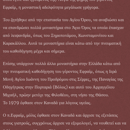
Εφραίμ, η μοναστική αδελφότητα μεγάλωσε γρήγορα.
Του ζητήθηκε από την επιστασία του Αγίου Όρου, να αναβιώσει και
να επανδρώσει πολλά μοναστήρια στο Άγιο Όρος τα οποία έπασχαν
από λειψανδρία, όπως του Ξηροποτάμου, Κωνσταμονίτου και
Καρακάλλου. Αυτά τα μοναστήρια είναι κάτω από την πνευματική
του καθοδήγηση μέχρι και σήμερα.
Επίσης υπάρχουν πολλά άλλα μοναστήρια στην Ελλάδα κάτω από
την πνευματική καθοδήγηση του γέροντος Εφραίμ, όπως η Ιερά
Μονή Αγίου Ιωάννη του Προδρόμου στις Σέρρες, της Παναγίας της
Οδηγήτριας στην Πορταριά (Βόλος) και αυτό του Αρχαγγέλου
Μιχαήλ, πρώην μετόχι της Φιλοθέου, στη νήσο της Θάσου.
Το 1979 έφθασε στον Καναδά για λόγους υγείας.
Ο π.Εφραίμ, μόλις έφθασε στον Καναδά και άρχισε τις εξετάσεις
στους γιατρούς, συγχρόνως άρχισε να εξομολογεί, να νουθετεί και να