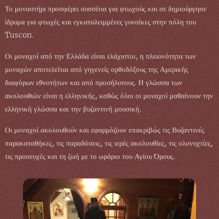
Το μοναστήρι προσφέρει συσσίτια για φτωχούς και σε δημιούργησε
ίδρυμα για φτωχές και εγκαταλειμμένες γυναίκες στην πόλη του
Tuscon.
Οι μοναχοί από την Ελλάδα είναι ελάχιστοι, η πλειονότητα των
μοναχών αποτελείται από γηγενείς ορθοδόξους της Αμερικής
διαφόρων εθνοτήτων και από προσήλυτους. Η γλώσσα των
ακολουθιών είναι η ελληνικής, καθώς όλοι οι μοναχοί μαθαίνουν την
ελληνική γλώσσα και την βυζαντινή μουσική.
Οι μοναχοί ακολουθούν και εφαρμόζουν επακριβώς τις Βυζαντινές
παρακαταθήκες, τις παραδόσεις, τις ιερές ακολουθίες, τις ολονυχτίες,
τις προσευχές και τη ζωή με το ωράριο του Αγίου Όρους.