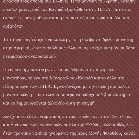
διδάσκει τους απόδημους Έλληνες. Η ποιμαντική του δράση, κατόπιν
προσκλήσεων, από τον Καναδά εξαπλώθηκε στις Η.Π.Α. Έκτοτε οι
επισκέψεις συνεχίσθηκαν και η ποιμαντική προσφορά του όλο και
αυξανόταν.
Τότε σιγά-σιγά άρχισε να καλλιεργείτε η σκέψη να ιδρυθεί μοναστήρι
στην Αμερική, ώστε ο απόδημος ελληνισμός να έχει μια μόνιμη βάση
πνευματικού ανεφοδιασμού.
Πράγματι άρχισαν ενέργειες και ιδρύθηκαν στην αρχή δύο
μοναστήρια, το ένα στο Μόντρεαλ του Καναδά και το άλλο στο
Πίτσμπουργκ των Η.Π.Α. Έγινε συνέχεια με την ίδρυση και άλλων
μοναστηριών, με αποτέλεσμα σήμερα να υπάρχουν 19 μοναστήρια
και να δημιουργούνται άλλα δύο αυτή τη στιγμή.
Συνέχισε να είναι πνευματικός πατέρας ιερών μονών στο Άγιο Όρος
και 8 γυναικείων μοναστηριών σε όλη την Ελλάδα, αλλά καθώς δεν
ήταν πρακτικό να είναι ηγούμενος της Ιεράς Μονής Φιλοθέου, καθώς