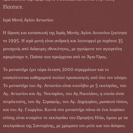
Florence.
Ιερά Μονή Αγίου Αντωνίου
Η ίδρυση και κατασκευή της Ιεράς Μονής Αγίου Αντωνίου ξεκίνησε
το 1995. Η ιερά μονή είναι ανδρική και λειτουργεί με περίπου 35
μοναχούς από διάφορες εθνικότητες, με ηγούμενο τον αγιορετίτη
ιερομόναχο π. Παϊσιο που προέρχεται από το Άγιο Όρος.
Το μοναστήρι έχει τώρα έκταση 2000 στρεμμάτων και το
επισκέπτονται καθημερινά πολλοί προσκυνητές από όλο τον κόσμο.
Το μοναστήρι του Αγ. Αντωνίου είναι κοινόβιο με 5 εκκλησίες, του
Αγ. Αντωνίου και Αγ. Νεκταρίου, του Αγ.Νικολάου, η οποία είναι
πετρόκτιστη, του Αγ. Σεραφείμ, του Αγ. Δημητρίου, ρωσικού τύπου,
και του Αγ. Γεωργίου. Κοντά στο μοναστήρι πάνω σε ένα λοφίσκο
επίσης είναι κτισμένο το εκκλησάκι του Προφήτη Ηλία, όμοιο με τα
εκκλησάκια της Σαντορίνης, με χρώματα του μπλε και του άσπρου.