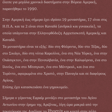
έλειπε για μεγάλα χρονικά διαστήματα στην Βόρεια Αμερική,
παραιτήθηκε το 1990.
Στην Αμερική έως σήμερα έχει ιδρύσει 19 μοναστήρια, 17 είναι στις
Η.Π.Α. και τα 2 είναι στον Καναδά (ανδρικά και γυναικεία), τα
οποία υπάγονται στην Ελληνορθόδοξη Αρχιεπισκοπή Αμερικής και
Καναδά.
Τα μοναστήρια είναι τα εξής: δύο στη Φλόριντα, δύο στο Τέξας, δύο
στο Σικάγο, δύο στη νότια Καρολίνα, ένα στη Νέα Υόρκη, ένα στην
Ουάσιγκτον, ένα στην Πενσυλβανία, ένα στην Καλιφόρνια, ένα στο
Ιλινόις, ένα στο Μίτσιγκαν, ένα στο Μόντρεαλ, και ένα στο
Τορόντο, αφιερωμένα στο Χριστό, στην Παναγία και σε διαφόρους
Αγίους.
Επίσης έχει κατασκευάσει ένα γηροκομείο.
Σήμερα ο γέροντας Εφραίμ μονάζει στο μοναστήρι του Αγίου
Αντωνίου στην έρημο της Αριζόνας, λίγη ώρα μακριά από την
πρωτεύουσα της Αριζόνας το Phoenix και κοντά στην πόλη