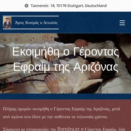
Tannenstr. 18, 70178 Stuttgart, Deutschland
Άγιος Κοσμάς ο Αιτωλός
Εκοιμήθη ο Γέροντας
Εφραίμ της Αριζόνας
12/08/2019
Πλήρης ημερών εκοιμήθη ο Γέροντας Εφραίμ της Αριζόνας, μετά
από αγώνα που έδινε με την ασθένεια τα τελευταία χρόνια.
Σύμφωνα με πληροφορίες της Romfea.gr o Γέροντας Εφραίμ, όλη