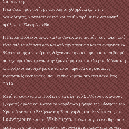
Στουτγάρδης.
Η επίσκεψη μας αυτή, με αφορμή τα 50 χρόνια ζωής της
αδελφότητας, κανονίστηκε εδώ και πολύ καιρό με την νέα γενική
πρόξενο κ. Ελένη Λιανίδου.
Η Γενική Πρόξενος όπως και (οι συνεργάτες της χάρηκαν πάρα πολύ
τόσο από τα κάλαντα όσο και από την παρουσία και τα αναμνηστικά
δώρα που της προσφέραμε, δείχνοντας την εκτίμηση και το σεβασμό
που έχουμε τόσα χρόνια στην (μάνα) μητέρα πατρίδα μας. Μάλιστα η
κ. Πρόξενος υποσχέθηκε ότι θα είναι παρούσα στις επόμενες
εορταστικές εκδηλώσεις, που θα γίνουν μέσα στο επετειακό έτος
2019.
Μετά τα κάλαντα στο Προξενείο τα μέλη τού Συλλόγου οργάνωσαν
(γκρουπ) ομάδα και έφεραν το χαρμόσυνο μήνυμα της Γέννησης του
Χριστού σε σπίτια Ελλήνων στη Στουτγάρδη, στο Esslingen , στο
Ludwigsburg και στο Waiblingen. Πρόκειται για ένα έθιμο που
κρατάει εδώ και πενήντα χρόνια και συνεχίζεται πλέον από τις νέες