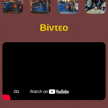
Βίντεο