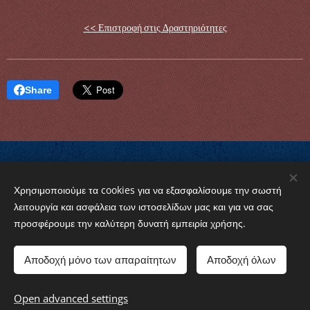
<< Επιστροφή στις Δραστηριότητες
Share
Χρησιμοποιούμε τα cookies για να εξασφαλίσουμε την σωστή
© 2024 Griechisch-Orthodoxe Gemeinde von Baden-
λειτουργία και ασφάλεια των ιστοσελίδων μας και για να σας
Württemberg e.V. "Agios Kosmas o Aetolos"
προσφέρουμε την καλύτερη δυνατή εμπειρία χρήσης.
Cookies
Αποδοχή μόνο των απαραίτητων
Αποδοχή όλων
Languages
American English
Ελληνικά
Open advanced settings