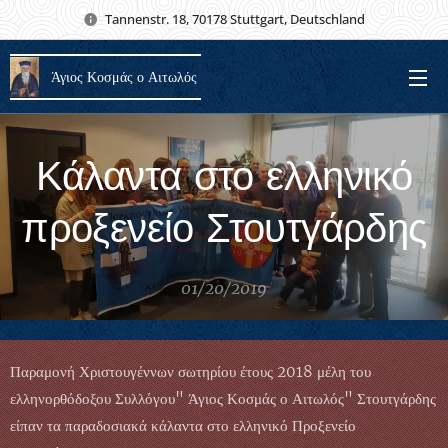
Tannenstr. 18, 70178 Stuttgart, Deutschland
Άγιος Κοσμάς ο Αιτωλός
Κάλαντα στο ελληνικό
προξενείο Στουτγάρδης
01/20/2019
Παραμονή Χριστουγέννων σωτηρίου έτους 2018 μέλη του
ελληνορθόδοξου Συλλόγου" Άγιος Κοσμάς ο Αιτωλός" Στουτγάρδης
είπαν τα παραδοσιακά κάλαντα στο ελληνικό Προξενείο