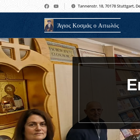
Tannenstr. 18, 70178 Stuttgart, 
Άγιος Κοσμάς ο Αιτωλός
Ε