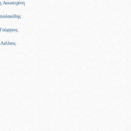
Αικατερίνη
ιολακίδης
Γεώργιος
Λιόλιος