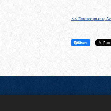
<< Επιστροφή στις Α
Share
© 2024 Griechisch-Orthodoxe Gemeinde vo