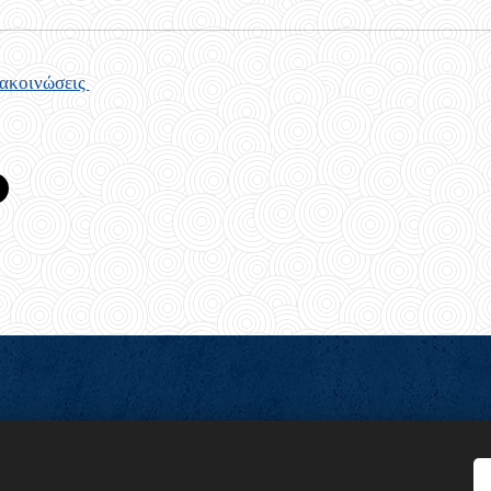
νακοινώσεις
n Baden-Württemberg e.V. "Agios Kosmas o Aetolos"