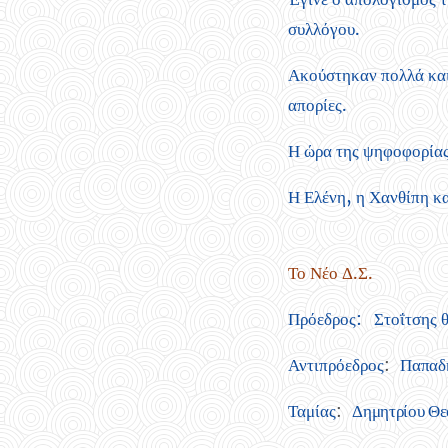
συλλόγου.
Ακούστηκαν πολλά και
απορίες.
Η ώρα της ψηφοφορίας 
Η Ελένη, η Χανθίπη κ
Το Νέο Δ.Σ.
Πρόεδρος: Στοΐτσης 
Αντιπρόεδρος
:
Παπαδημ
Ταμίας
:
Δημητρίου Θε