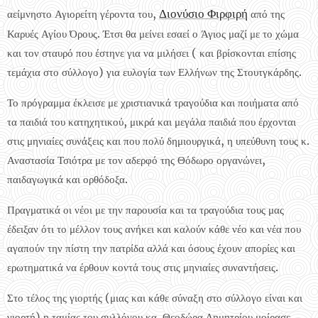
Διονύσιο Φιρφιρή
αείμνηστο Αγιορείτη γέροντα του,
από της
Καρυές Αγίου Όρους. Έτσι θα μείνει εσαεί ο Άγιος μαζί με το χώμα
και τον σταυρό που έστηνε για να μιλήσει ( και βρίσκονται επίσης
τεμάχια στο σύλλογο) για ευλογία των Ελλήνων της Στουτγκάρδης.
Το πρόγραμμα έκλεισε με χριστιανικά τραγούδια και ποιήματα από
τα παιδιά του κατηχητικού, μικρά και μεγάλα παιδιά που έρχονται
στις μηνιαίες συνάξεις και που πολύ δημιουργικά, η υπεύθυνη τους κ.
Αναστασία Τσιότρα με τον αδερφό της Θόδωρο οργανώνει,
παιδαγωγικά και ορθόδοξα.
Πραγματικά οι νέοι με την παρουσία και τα τραγούδια τους μας
έδειξαν ότι το μέλλον τους ανήκει και καλούν κάθε νέο και νέα που
αγαπούν την πίστη την πατρίδα αλλά και όσους έχουν απορίες και
ερωτηματικά να έρθουν κοντά τους στις μηνιαίες συναντήσεις.
Στο τέλος της γιορτής (μιας και κάθε σύναξη στο σύλλογο είναι και
γιορτή) η ταμίας του συλλόγου κα. Θεοδώρα Δημητρίου μοίρασε