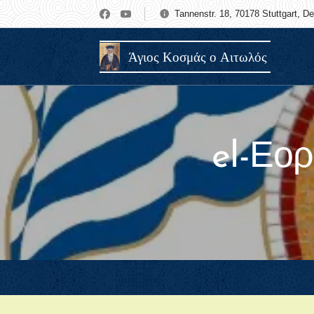
Tannenstr. 18, 70178 Stuttgart, D
Άγιος Κοσμάς ο Αιτωλός
el-Εο