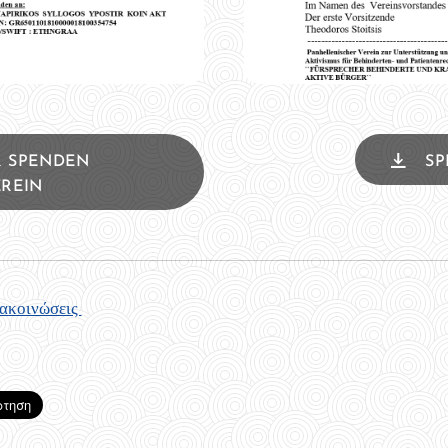
R SPENDEN
SP
REIN
νακοινώσεις