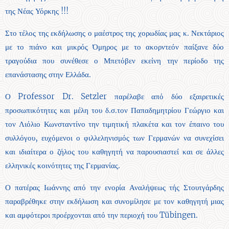
της Νέας Υόρκης !!!
Στο τέλος της εκδήλωσης ο μαέστρος της χορωδίας μας κ. Νεκτάριος
με το πιάνο και μικρός Όμηρος με το ακορντεόν παίξανε δύο
τραγούδια που συνέθεσε ο Μπετόβεν εκείνη την περίοδο της
επανάστασης στην Ελλάδα.
Ο Professor Dr. Setzler παρέλαβε από δύο εξαιρετικές
προσωπικότητες και μέλη του δ.σ.τον Παπαδημητρίου Γεώργιο και
τον Λιόλιο Κωνσταντίνο την τιμητική πλακέτα και τον έπαινο του
συλλόγου, ευχόμενοι ο φιλλεληνισμός των Γερμανών να συνεχίσει
και ιδιαίτερα ο ζήλος του καθηγητή να παρουσιαστεί και σε άλλες
ελληνικές κοινότητες της Γερμανίας.
Ο πατέρας Ιωάννης από την ενορία Αναλήψεως τής Στουτγάρδης
παραβρέθηκε στην εκδήλωση και συνομίλησε με τον καθηγητή μιας
και αμφότεροι προέρχονται από την περιοχή του Tübingen.