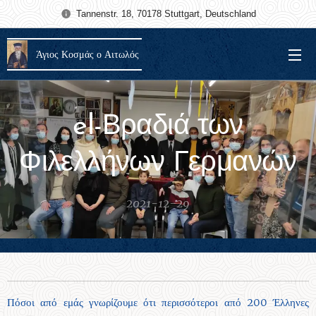
Tannenstr. 18, 70178 Stuttgart, Deutschland
Άγιος Κοσμάς ο Αιτωλός
el-Βραδιά των
Φιλελλήνων Γερμανών
2021-12-29
Πόσοι από εμάς γνωρίζουμε ότι περισσότεροι από 200 Έλληνες