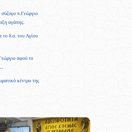
α σύζυγο π.Γεώργιο
ναξη αγάπης.
 το δ.σ. του Αγίου
 Γεώργιο αφού το
..
υματικό κέντρο της