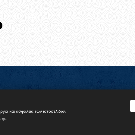
n Baden-Württemberg e.V. "Agios Kosmas o Aetolos"
ργία και ασφάλεια των ιστοσελίδων
σης.