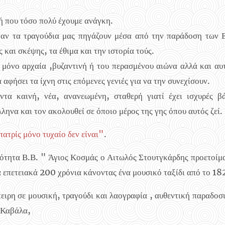
ή που τόσο πολύ έχουμε ανάγκη.
ταν τα τραγούδια μας πηγάζουν μέσα από την παράδοση των 
 και σκέψης, τα έθιμα και την ιστορία τούς.
 μόνο αρχαία ,βυζαντινή ή του περασμένου αιώνα αλλά και αυτ
 αφήσει τα ίχνη στις επόμενες γενιές για να την συνεχίσουν.
τα καινή, νέα, ανανεωμένη, σταθερή γιατί έχει ισχυρές βά
ληνα και τον ακολουθεί σε όποιο μέρος της γης όπου αυτός ζεί.
πατρίς μόνο τυχαίο δεν είναι"
.
ότητα Β.Β. " Άγιος Κοσμάς ο Αιτωλός Στουτγκάρδης προετοίμα
 επετειακά 200 χρόνια κάνοντας ένα μουσικό ταξίδι από το 18
ιρη σε μουσική, τραγούδι και λαογραφία , αυθεντική παραδοσ
 Καβάλα,