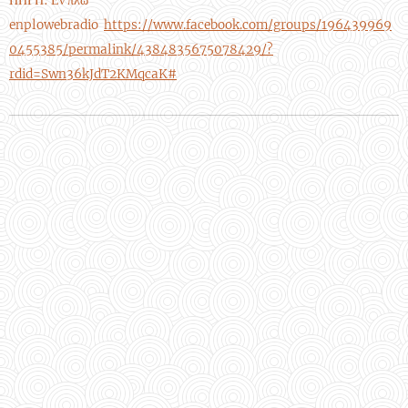
ΠΗΓΗ: Εν πλω
enplowebradio
https://www.facebook.com/groups/196439969
0455385/permalink/4384835675078429/?
rdid=Swn36kJdT2KMqcaK#