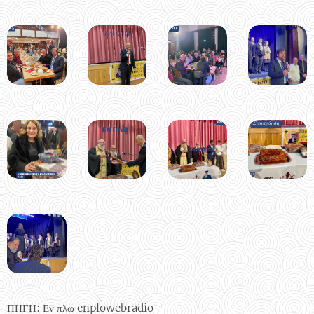
ΠΗΓΗ: Εν πλω enplowebradio