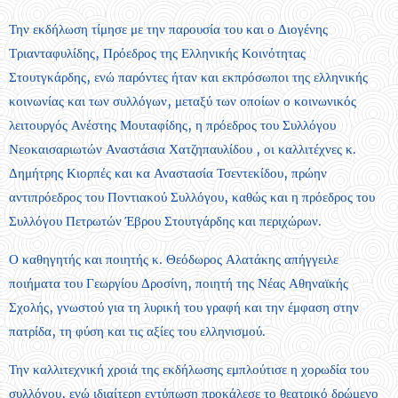
Την εκδήλωση τίμησε με την παρουσία του και ο Διογένης
Τριανταφυλίδης, Πρόεδρος της Ελληνικής Κοινότητας
Στουτγκάρδης, ενώ παρόντες ήταν και εκπρόσωποι της ελληνικής
κοινωνίας και των συλλόγων, μεταξύ των οποίων ο κοινωνικός
λειτουργός Ανέστης Μουταφίδης, η πρόεδρος του Συλλόγου
Νεοκαισαριωτών Αναστάσια Χατζηπαυλίδου , οι καλλιτέχνες κ.
Δημήτρης Κιορπές και κα Αναστασία Τσεντεκίδου, πρώην
αντιπρόεδρος του Ποντιακού Συλλόγου, καθώς και η πρόεδρος του
Συλλόγου Πετρωτών Έβρου Στουτγάρδης και περιχώρων.
Ο καθηγητής και ποιητής κ. Θεόδωρος Αλατάκης απήγγειλε
ποιήματα του Γεωργίου Δροσίνη, ποιητή της Νέας Αθηναϊκής
Σχολής, γνωστού για τη λυρική του γραφή και την έμφαση στην
πατρίδα, τη φύση και τις αξίες του ελληνισμού.
Την καλλιτεχνική χροιά της εκδήλωσης εμπλούτισε η χορωδία του
συλλόγου, ενώ ιδιαίτερη εντύπωση προκάλεσε το θεατρικό δρώμενο