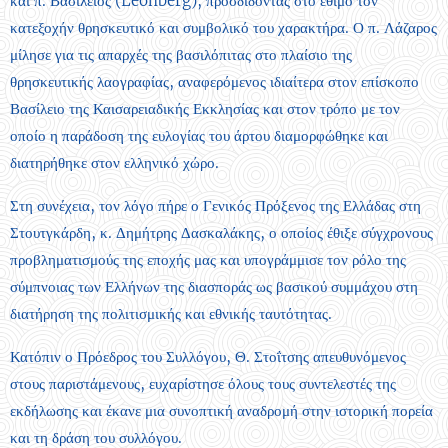
και π. Βασίλειος (Leonberg), προσδίδοντας στο έθιμο τον
κατεξοχήν θρησκευτικό και συμβολικό του χαρακτήρα. Ο π. Λάζαρος
μίλησε για τις απαρχές της βασιλόπιτας στο πλαίσιο της
θρησκευτικής λαογραφίας, αναφερόμενος ιδιαίτερα στον επίσκοπο
Βασίλειο της Καισαρειαδικής Εκκλησίας και στον τρόπο με τον
οποίο η παράδοση της ευλογίας του άρτου διαμορφώθηκε και
διατηρήθηκε στον ελληνικό χώρο.
Στη συνέχεια, τον λόγο πήρε ο Γενικός Πρόξενος της Ελλάδας στη
Στουτγκάρδη, κ. Δημήτρης Δασκαλάκης, ο οποίος έθιξε σύγχρονους
προβληματισμούς της εποχής μας και υπογράμμισε τον ρόλο της
σύμπνοιας των Ελλήνων της διασποράς ως βασικού συμμάχου στη
διατήρηση της πολιτισμικής και εθνικής ταυτότητας.
Κατόπιν ο Πρόεδρος του Συλλόγου, Θ. Στοΐτσης απευθυνόμενος
στους παριστάμενους, ευχαρίστησε όλους τους συντελεστές της
εκδήλωσης και έκανε μια συνοπτική αναδρομή στην ιστορική πορεία
και τη δράση του συλλόγου.