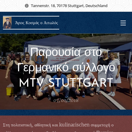
Tannenstr. 18, 70178 Stuttgart, Deutschland
Άγιος Κοσμάς ο Αιτωλός
Παρουσία στο
Γερμανικό σύλλογο
MTV STUTTGART
07/01/2018
Στη πολιτιστική, αθλητική και kulinarischen συμμετοχή ο