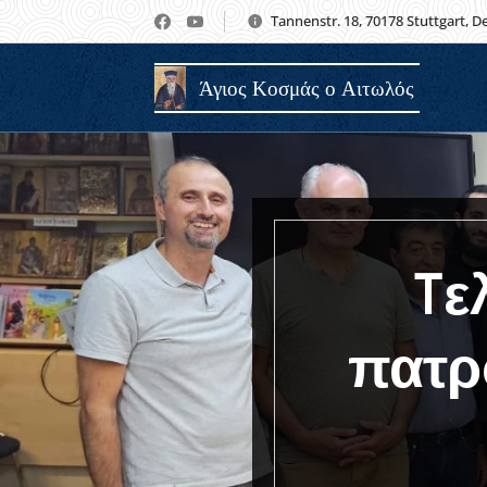
Tannenstr. 18, 70178 Stuttgart, 
Άγιος Κοσμάς ο Αιτωλός
Tε
πατρ