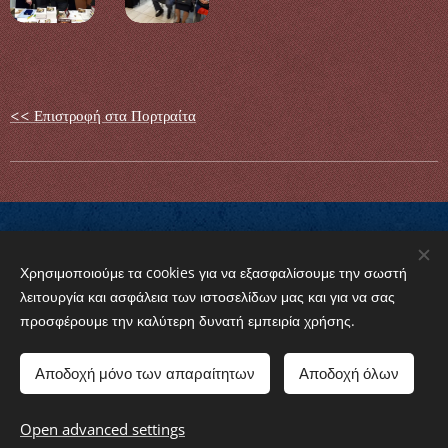
<< Επιστροφή στα Πορτραίτα
Χρησιμοποιούμε τα cookies για να εξασφαλίσουμε την σωστή
© 2024 Griechisch-Orthodoxe Gemeinde von Baden-
λειτουργία και ασφάλεια των ιστοσελίδων μας και για να σας
Württemberg e.V. "Agios Kosmas o Aetolos"
προσφέρουμε την καλύτερη δυνατή εμπειρία χρήσης.
Cookies
Αποδοχή μόνο των απαραίτητων
Αποδοχή όλων
Languages
American English
Ελληνικά
Open advanced settings