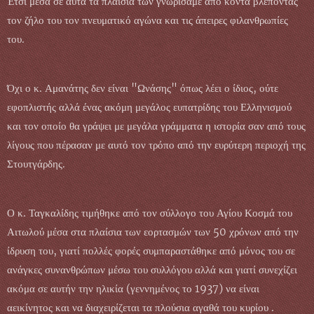
Έτσι μέσα σε αυτά τα πλαίσια των γνωρίσαμε από κοντά βλέποντας
τον ζήλο του τον πνευματικό αγώνα και τις άπειρες φιλανθρωπίες
του.
Όχι ο κ. Αμανάτης δεν είναι "Ωνάσης" όπως λέει ο ίδιος, ούτε
εφοπλιστής αλλά ένας ακόμη μεγάλος ευπατρίδης του Ελληνισμού
και τον οποίο θα γράψει με μεγάλα γράμματα η ιστορία σαν από τους
λίγους που πέρασαν με αυτό τον τρόπο από την ευρύτερη περιοχή της
Στουτγάρδης.
Ο κ. Ταγκαλίδης τιμήθηκε από τον σύλλογο του Αγίου Κοσμά του
Αιτωλού μέσα στα πλαίσια των εορτασμών των 50 χρόνων από την
ίδρυση του, γιατί πολλές φορές συμπαραστάθηκε από μόνος του σε
ανάγκες συνανθρώπων μέσω του συλλόγου αλλά και γιατί συνεχίζει
ακόμα σε αυτήν την ηλικία (γεννημένος το 1937) να είναι
αεικίνητος και να διαχειρίζεται τα πλούσια αγαθά του κυρίου .