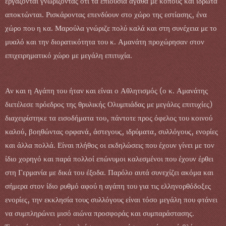
εργάζονται γνωρίζοντας ότι τα επιούσια αγαθά με κόπους και ιδρώτα
αποκτώνται. Ρισκάροντας επενδύουν στο χώρο της εστίασης, ένα
χώρο που η κα. Μαρούλα γνώριζε πολύ καλά και στη συνέχεια με το
μυαλό και την διορατικότητα του κ. Αμανάτη προχώρησαν στον
επιχειρηματικό χώρο με μεγάλη επιτυχία.
Αν και η Αγάπη του ήταν και είναι ο Αθλητισμός (ο κ. Αμανάτης
διετέλεσε πρόεδρος της θρυλικής Ολυμπιάδας με μεγάλες επιτυχίες)
διαχειρίστηκε τα εισοδήματα του, πάντοτε προς όφελος του κοινού
καλού, βοηθώντας ορφανά, άστεγους, ιδρύματα, συλλόγους, ενορίες
και άλλα πολλά. Είναι πλήθος οι εκδηλώσεις που έχουν γίνει με τον
ίδιο χορηγό και παρά πολλοί επώνυμοι καλεσμένοι που έχουν έρθει
στη Γερμανία με δικά του έξοδα. Παρόλο αυτά συνεχίζει ακόμα και
σήμερα στον ίδιο ρυθμό αφού η αγάπη του για τις ελληνορθόδοξες
ενορίες, την εκκλησία τους συλλόγους είναι τόσο μεγάλη που φτάνει
να συμπληρώνει μισό αιώνα προσφοράς και συμπαράστασης.